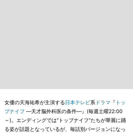
女優の天海祐希が主演する
日本テレビ
系
ドラマ
『
トッ
プナイフ
―天才脳外科医の条件―』(毎週土曜22:00
～)。エンディングでは“トップナイフ”たちが華麗に踊
る姿が話題となっているが、毎話別バージョンになっ