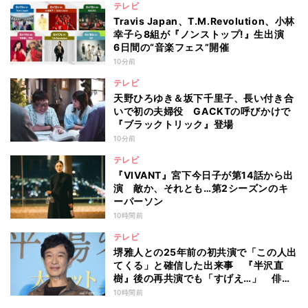
テレビ
Travis Japan、T.M.Revolution、小林
幸子ら8組が『ノンストップ!』生出演
6日間の“音楽フェス”開催
10分前
テレビ
天野ひろゆき＆坂下千里子、長い付き合
いで初の夫婦役 GACKTの呼びかけで
『ブラックトリック』登場
10分前
テレビ
『VIVANT』宮下今日子が第14話から出
演 敵か、それとも…第2シーズンのキ
ーパーソン
10時間前
テレビ
堺雅人との25年前の初共演で「この人出
てくる」と確信した出来事 『半沢直
樹』後の再共演でも「すげえ…」 俳優
としての“初体験”を阿部寛が告白
10時間前