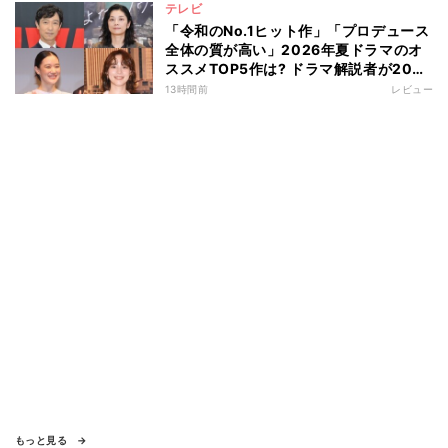
テレビ
「令和のNo.1ヒット作」「プロデュース
全体の質が高い」2026年夏ドラマのオ
ススメTOP5作は? ドラマ解説者が20作
の傾向を“視聴率無視”で徹底分析
13時間前
レビュー
もっと見る