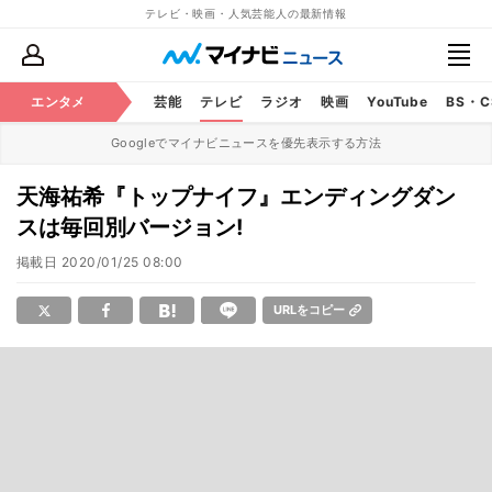
テレビ・映画・人気芸能人の最新情報
エンタメ
芸能
テレビ
ラジオ
映画
YouTube
BS・
Googleでマイナビニュースを優先表示する方法
天海祐希『トップナイフ』エンディングダン
スは毎回別バージョン!
掲載日
2020/01/25 08:00
URLをコピー