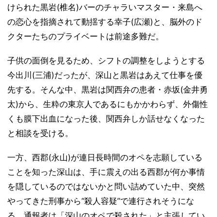
けられた黒岩(椎名)バーのチャラいマスター・来島へ
の恋心を指摘されて動揺する幸子(広瀬)と、脳外のド
クターたちのプライベートは前途多難だ。
子供の面倒を見るため、シフトの調整をしようとする
今出川(三浦)だったが、深山と黒岩はあえて仕事を優
先する。そんな中、黒岩は関西弁の患者・赤坂(金井勇
太)から、生粋の東京人であるにもかかわらず、外傷性
くも膜下出血になった後、関西弁しか話せなくなった
と相談を受ける。
一方、西郡(永山)が連日長時間のオペを志願している
ことを知った深山は、手に震えの出る西郡が何か事情
を隠しているのではないかと問い詰めていた中、突然
やってきた刑事から“殺人容疑”で連行されそうにな
る。通報者は「深山のオペで殺された」と主張してい