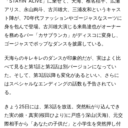
「STAYIN’ ALIVE」に乗せて、天海、椎名桔平、広瀬
アリス、永山絢斗、古川雄大、三浦友和というキャス
ト陣が、70年代ファッションやゴージャスなスーツに
身を包んで登場。古川雄大演じる来島達也がオーナー
を務めるバー「カサブランカ」がディスコに変身し、
ゴージャスでポップなダンスを披露している。
天海らのキレキレのダンスが印象的だが、実はよく比
べて見ると第1話と第2話は別バージョンになってい
た。そして、第3話以降も変化があるといい、さらに
はスペシャルなエンディングの話数も予告されてい
る。
きょう25日には、第3話を放送。突然転がり込んでき
た実の娘・真実(桜田ひより)に戸惑う深山(天海)、元交
際相手から「あなたの子供だ」と小学生を突然押し付