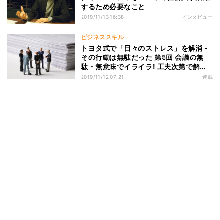
するため必要なこと
2019/11/13 16:38
インタビュー
ビジネススキル
トヨタ式で「日々のストレス」を解消 -
その行動は無駄だった 第5回 会議の無
駄・無意味でイライラ! 工夫次第で解消
できる?
2019/11/12 07:21
連載