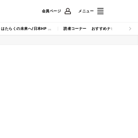
会員ページ
メニュー
はたらくの未来へ/日本HP
読者コーナー
おすすめナビ
マイナビB