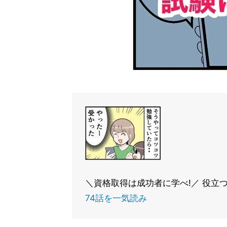
＼資格取得は成功者に学べ!／ 役立つ裏
74話を一気読み