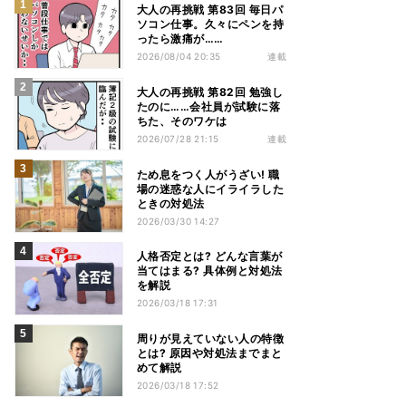
大人の再挑戦 第83回 毎日パ
ソコン仕事。久々にペンを持
ったら激痛が……
2026/08/04 20:35
連載
大人の再挑戦 第82回 勉強し
たのに……会社員が試験に落
ちた、そのワケは
2026/07/28 21:15
連載
ため息をつく人がうざい! 職
場の迷惑な人にイライラした
ときの対処法
2026/03/30 14:27
人格否定とは? どんな言葉が
当てはまる? 具体例と対処法
を解説
2026/03/18 17:31
周りが見えていない人の特徴
とは? 原因や対処法までまと
めて解説
2026/03/18 17:52