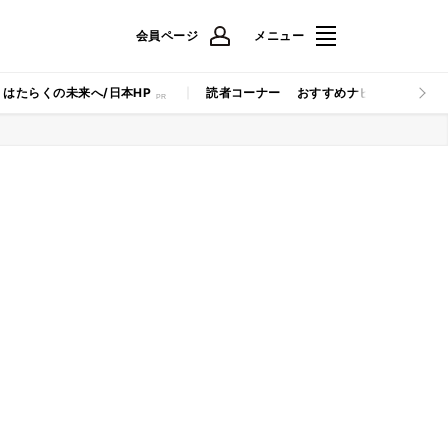
会員ページ
メニュー
はたらくの未来へ/日本HP
読者コーナー
おすすめナビ
マイナビB