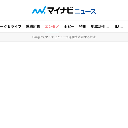
ワーク＆ライフ
就職応援
エンタメ
ホビー
特集
地域活性
IIJ
Googleでマイナビニュースを優先表示する方法