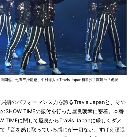
閑也、七五三掛龍也、中村海人＝Travis Japan初単独主演舞台『虎者-
指のパフォーマンス力を誇るTravis Japanと、その
幕のSHOW TIMEの振付を行った屋良朝幸に密着。本番
IMEに関して屋良からTravis Japanに厳しくダメ
て「音を感じ取っている感じが一切ない。すげえ頑張