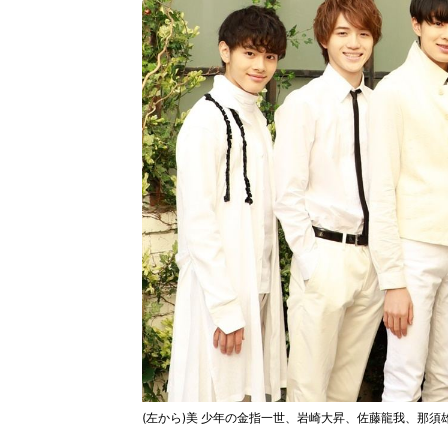
(左から)美 少年の金指一世、岩崎大昇、佐藤龍我、那