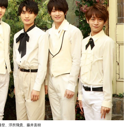
須雄登、浮所飛貴、藤井直樹