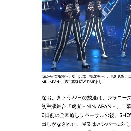
(左から)宮近海斗、松田元太、松倉海斗、川島如恵留、吉澤
NINJAPAN-』第二幕SHOW TIMEより
なお、きょう22日の放送は、ジャニーズ屈
初主演舞台『虎者－NINJAPAN－』二
6日前の全幕通しリハーサルの後、SHOW T
出しがなされた。屋良はメンバーに対し