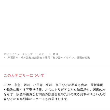
マイナビニューストップ
ホビー
鉄道
JR西日本、梅小路短絡線跡地を活用「梅小路ハイライン」計画が始動
このカテゴリーについて
JRや、京急、西武、小田急、東武、京王などの私鉄も含め、最新車両
や鉄道に関する耳寄り情報、さらにトリビアなどを徹底紹介。関東のみ
ならず、阪急や南海など関西の鉄道会社や九州の或る列車やゆふいんの
森などの観光列車のレポートもお届けします。