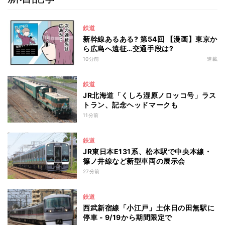
鉄道
新幹線あるある? 第54回 【漫画】東京か
ら広島へ遠征…交通手段は?
10分前
連載
鉄道
JR北海道「くしろ湿原ノロッコ号」ラス
トラン、記念ヘッドマークも
11分前
鉄道
JR東日本E131系、松本駅で中央本線・
篠ノ井線など新型車両の展示会
27分前
鉄道
西武新宿線「小江戸」土休日の田無駅に
停車 - 9/19から期間限定で