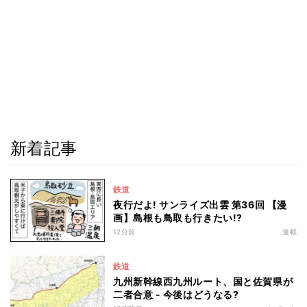
新着記事
鉄道
夜行だよ! サンライズ出雲 第36回 【漫
画】島根も鳥取も行きたい!?
12分前
連載
鉄道
九州新幹線西九州ルート、国と佐賀県が
二者合意 - 今後はどうなる?