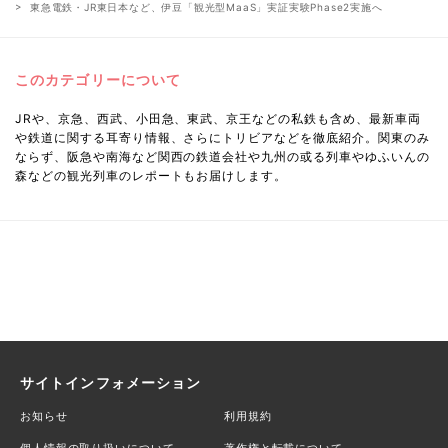
東急電鉄・JR東日本など、伊豆「観光型MaaS」実証実験Phase2実施へ
このカテゴリーについて
JRや、京急、西武、小田急、東武、京王などの私鉄も含め、最新車両
や鉄道に関する耳寄り情報、さらにトリビアなどを徹底紹介。関東のみ
ならず、阪急や南海など関西の鉄道会社や九州の或る列車やゆふいんの
森などの観光列車のレポートもお届けします。
サイトインフォメーション
お知らせ
利用規約