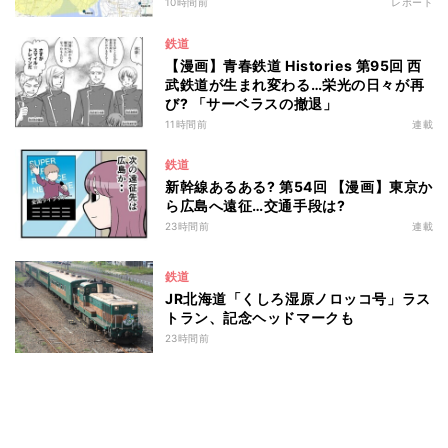
10時間前
レポート
鉄道
【漫画】青春鉄道 Histories 第95回 西
武鉄道が生まれ変わる…栄光の日々が再
び? 「サーベラスの撤退」
11時間前
連載
鉄道
新幹線あるある? 第54回 【漫画】東京か
ら広島へ遠征…交通手段は?
23時間前
連載
鉄道
JR北海道「くしろ湿原ノロッコ号」ラス
トラン、記念ヘッドマークも
23時間前