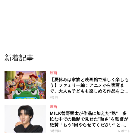
新着記事
映画
【夏休みは家族と映画館で涼しく楽しも
う】ファミリー編：アニメから実写ま
で、大人も子どもも楽しめる作品をご紹
介 - 編集部が注目する最新映画5選
9分前
映画
M!LK曽野舜太が作品に加えた“艶” 多
忙な中での撮影で見せた“熱さ”を監督が
絶賛「もう1回やらせてください! と…」
8時間前
レポート