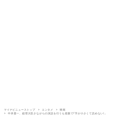
マイナビニューストップ
エンタメ
映画
中井貴一、総理大臣さながらの演説を行うも老眼で｢字が小さくて読めない!」