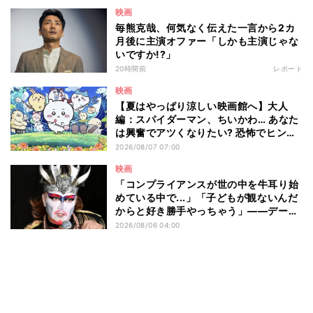
映画
毎熊克哉、何気なく伝えた一言から2カ
月後に主演オファー「しかも主演じゃな
いですか!?」
20時間前
レポート
映画
【夏はやっぱり涼しい映画館へ】大人
編：スパイダーマン、ちいかわ… あなた
は興奮でアツくなりたい? 恐怖でヒンヤ
リしたい? - 編集部が注目する最新映画5
2026/08/07 07:00
選
映画
「コンプライアンスが世の中を牛耳り始
めている中で...」「子どもが観ないんだ
からと好き勝手やっちゃう」――デーモ
ン閣下が語る映画『レディ・オア・ノッ
2026/08/06 04:00
ト2』の"狂気"とは?