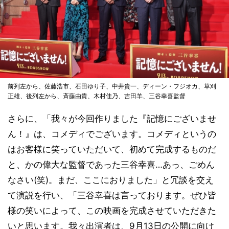
前列左から、佐藤浩市、石田ゆり子、中井貴一、ディーン・フジオカ、草刈
正雄、後列左から、斉藤由貴、木村佳乃、吉田羊、三谷幸喜監督
さらに、「我々が今回作りました『記憶にございませ
ん！』は、コメディでございます。コメディというの
はお客様に笑っていただいて、初めて完成するものだ
と、かの偉大な監督であった三谷幸喜…あっ、ごめん
なさい(笑)。まだ、ここにおりました」と冗談を交え
て演説を行い、「三谷幸喜は言っております。ぜひ皆
様の笑いによって、この映画を完成させていただきた
いと思います。我々出演者は、9月13日の公開に向け