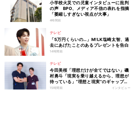
小学校火災での児童インタビューに批判
の声 BPO、メディア不信の表れを指摘
「萎縮しすぎない視点が大事」
4時間前
テレビ
「5万円くらいの…」M!LK塩崎太智、過
去にあげたことのあるプレゼントを告白
14時間前
テレビ
今田美桜「理想だけが全てではない」磯
村勇斗「現実を乗り越えるから、理想が
待っている」“理想と現実”のギャップに
悩む人へ 第一線で活躍する俳優2人の
15時間前
インタビュー
向き合い方とは