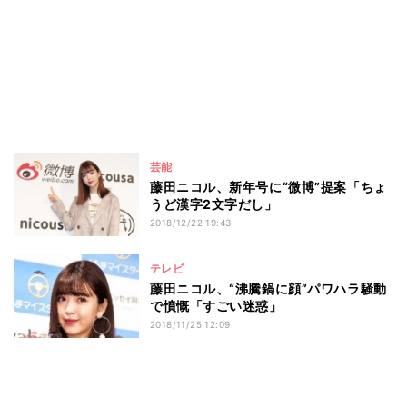
芸能
藤田ニコル、新年号に“微博”提案「ちょ
うど漢字2文字だし」
2018/12/22 19:43
テレビ
藤田ニコル、“沸騰鍋に顔”パワハラ騒動
で憤慨「すごい迷惑」
2018/11/25 12:09