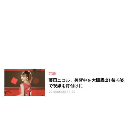
芸能
藤田ニコル、美背中を大胆露出! 後ろ姿
で視線を釘付けに
2019/05/20 17:30