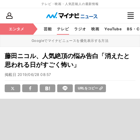
テレビ・映画・人気芸能人の最新情報
エンタメ
芸能
テレビ
ラジオ
映画
YouTube
BS・
Googleでマイナビニュースを優先表示する方法
藤田ニコル、人気絶頂の悩み告白「消えたと
思われる日がすごく怖い」
掲載日
2019/06/28 08:57
URLをコピー