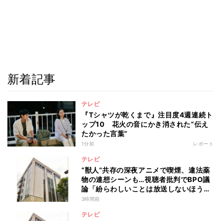
新着記事
テレビ
『Tシャツが乾くまで』注目度4週連続ト
ップ10 花火の音にかき消された“伝え
たかった言葉”
1分前
レポート
テレビ
“獣人”共存の深夜アニメで喫煙、違法薬
物の連想シーンも…視聴者批判でBPO議
論「紛らわしいことは放送しないほう
が」
3時間前
テレビ