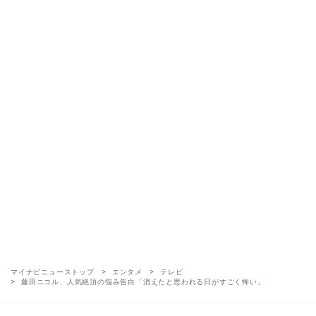
マイナビニューストップ
エンタメ
テレビ
藤田ニコル、人気絶頂の悩み告白「消えたと思われる日がすごく怖い」