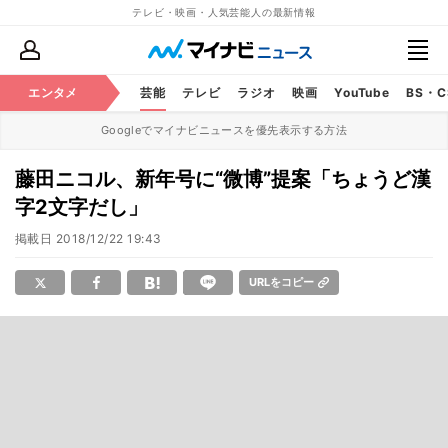
テレビ・映画・人気芸能人の最新情報
エンタメ
芸能
テレビ
ラジオ
映画
YouTube
BS・
Googleでマイナビニュースを優先表示する方法
藤田ニコル、新年号に“微博”提案「ちょうど漢
字2文字だし」
掲載日
2018/12/22 19:43
URLをコピー