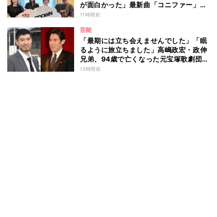
が面白かった」最新曲「コニファー」制
作秘話も
11時間前
芸能
「最期には立ち会えませんでした」「眠
るように旅立ちました」高嶋政宏・政伸
兄弟、94歳で亡くなった元宝塚歌劇団ト
ップスターの母・寿美花代を追悼 ここ
13時間前
数年は誤嚥性肺炎で入退院を繰り返して
いた