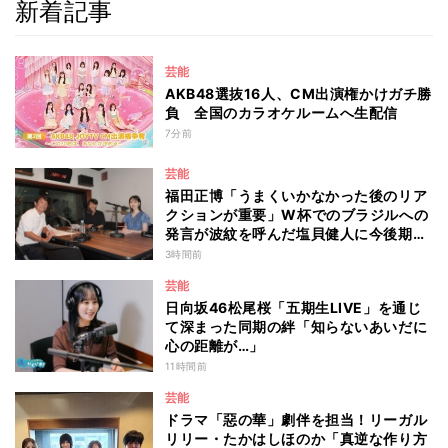
新着記事
芸能
AKB48選抜16人、CM出演権かけガチ勝
負 全国のカラオケルームへ生配信
7分前
芸能
福田正博「うまくいかなかった後のリア
クションが重要」W杯でのブラジルへの
発言が波紋を呼んだ塩貝健人に今後期待
することは？
3時間前
芸能
日向坂46松尾桜「五期生LIVE」を通じ
て深まった同期の絆「知らないあいだに
心の距離が…」
11時間前
芸能
ドラマ「惡の華」劇伴を担当！リーガル
リリー・たかはしほのか「真逆な作り方