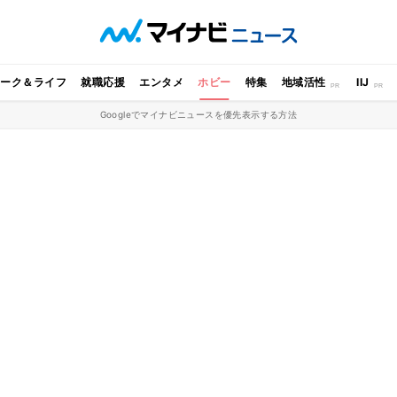
ワーク＆ライフ
就職応援
エンタメ
ホビー
特集
地域活性
IIJ
Googleでマイナビニュースを優先表示する方法