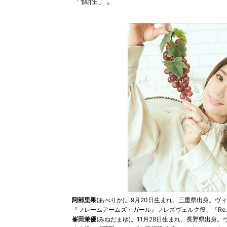
「個性」。
阿部里果
(あべりか)。9月20日生まれ。三重県出身。ヴ
『フレームアームズ・ガール』フレズヴェルク役、『Re:
峯田茉優
(みねだまゆ)。11月28日生まれ。長野県出身