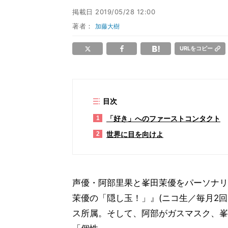
掲載日
2019/05/28 12:00
著者：
加藤大樹
URLをコピー
目次
「好き」へのファーストコンタクト
1
世界に目を向けよ
2
声優・阿部里果と峯田茉優をパーソナリ
茉優の「隠し玉！」』(ニコ生／毎月2回隔
ス所属。そして、阿部がガスマスク、峯