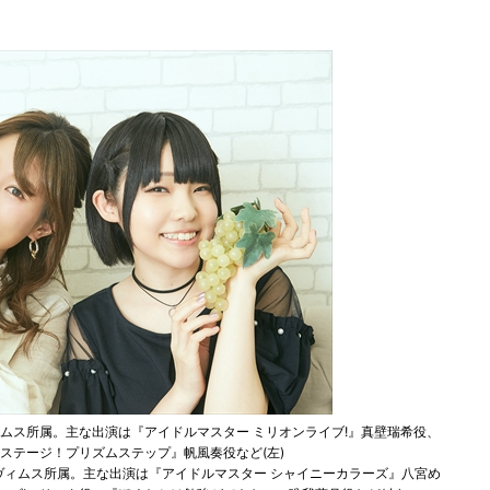
ィムス所属。主な出演は『アイドルマスター ミリオンライブ!』真壁瑞希役、
ステージ！プリズムステップ』帆風奏役など(左)
。ヴィムス所属。主な出演は『アイドルマスター シャイニーカラーズ』八宮め