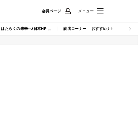
会員ページ
メニュー
はたらくの未来へ/日本HP
読者コーナー
おすすめナビ
マイナビB