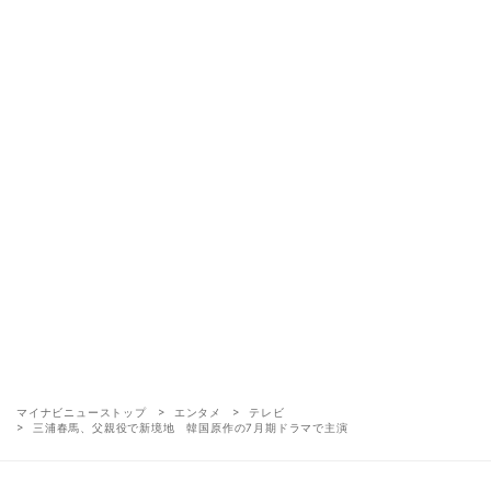
マイナビニューストップ
エンタメ
テレビ
三浦春馬、父親役で新境地 韓国原作の7月期ドラマで主演