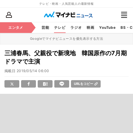
テレビ・映画・人気芸能人の最新情報
エンタメ
芸能
テレビ
ラジオ
映画
YouTube
BS・
Googleでマイナビニュースを優先表示する方法
三浦春馬、父親役で新境地 韓国原作の7月期
ドラマで主演
掲載日
2019/05/14 06:00
URLをコピー