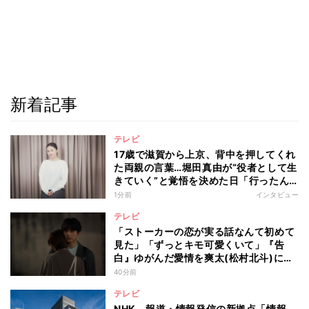
新着記事
テレビ
17歳で滋賀から上京、背中を押してくれ
た両親の言葉…堀田真由が“役者として生
きていく”と覚悟を決めた日「行ったん
やったら、もう帰られへんな」
1分前
インタビュー
テレビ
「ストーカーの恋が実る話なんて初めて
見た」「ずっとキモ可愛くいて」『告
白』ゆがんだ愛情を爽太(松村北斗)に向
ける視聴者の声
40分前
テレビ
NHK、報道・情報発信の新拠点「情報