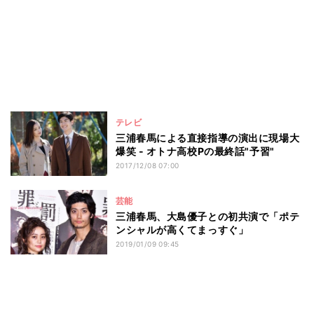
テレビ
三浦春馬による直接指導の演出に現場大
爆笑 - オトナ高校Pの最終話"予習"
2017/12/08 07:00
芸能
三浦春馬、大島優子との初共演で「ポテ
ンシャルが高くてまっすぐ」
2019/01/09 09:45