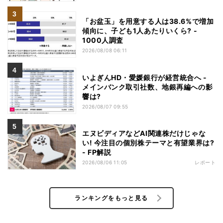
「お盆玉」を用意する人は38.6%で増加
傾向に、子ども1人あたりいくら? -
1000人調査
2026/08/08 06:11
いよぎんHD・愛媛銀行が経営統合へ -
メインバンク取引社数、地銀再編への影
響は?
2026/08/07 09:55
エヌビディアなどAI関連株だけじゃな
い! 今注目の個別株テーマと有望業界は?
- FP解説
2026/08/06 11:05
レポート
ランキングをもっと見る