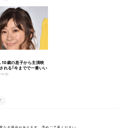
､10歳の息子から主演映
される｢今までで一番いい
た｣
 10:30
ビ
は異なる場合があります。予めご了承ください。