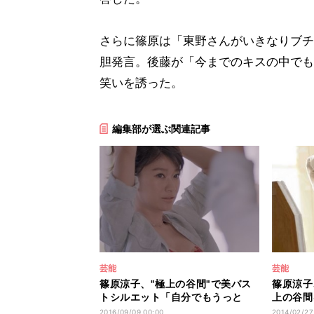
さらに篠原は「東野さんがいきなりブチ
胆発言。後藤が「今までのキスの中でも
笑いを誘った。
編集部が選ぶ関連記事
芸能
芸能
篠原涼子、"極上の谷間"で美バス
篠原涼子
トシルエット「自分でもうっと
上の谷間
り」
赤やピン
2016/09/09 00:00
2014/02/27