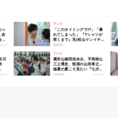
テレビ
カッ
「このタイミングで!?」「暴
…吉
れてしまった」 『Tシャツが
を通
乾くまで』充(松山ケンイチ)
で自
に衝撃、蒼井優の演技力に涙
ビュー
5時間前
は、
の反響も
テレビ
谷川
素朴な細田佳央太、不気味な
作
三上博史、怪演の山田孝之…
猛暑の夏こそ見たい『七夕の
国』不穏な世界にのみ込まれ
ビュー
10時間前
レビュー
る超常ミステリー