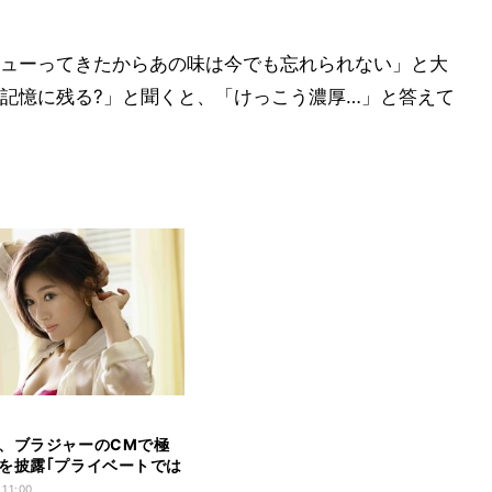
ューってきたからあの味は今でも忘れられない」と大
記憶に残る?」と聞くと、「けっこう濃厚…」と答えて
、ブラジャーのCMで極
を披露｢プライベートでは
ク｣
 11:00