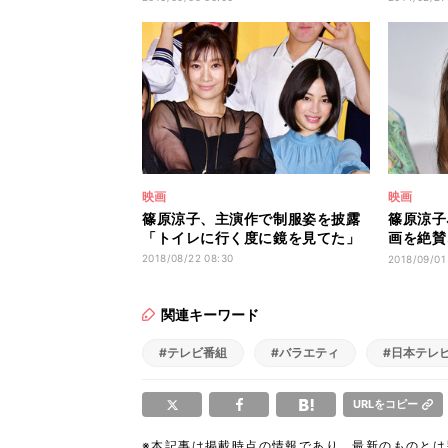
映画
映画
篠原涼子、主演作で制服姿を披露
篠原涼子
「トイレに行く度に鏡を見てた」
画を絶賛
作品だっ
2018/08/22 08:30
2018/09/01
関連キーワード
#テレビ番組
#バラエティ
#日本テレ
URLをコピー
※本記事は掲載時点の情報であり、最新のものと