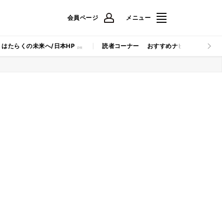
会員ページ
メニュー
はたらくの未来へ/日本HP
読者コーナー
おすすめナビ
マイナビB