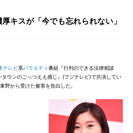
濃厚キスが「今でも忘れられない」
本テレビ
系
バラエティ
番組『行列のできる法律相談
ウンタウンのごっつええ感じ』(フジテレビ)で共演してい
東野から受けた被害を告白した。