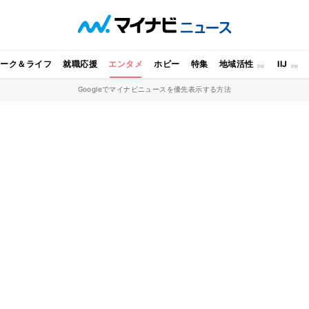
ワーク＆ライフ
就職応援
エンタメ
ホビー
特集
地域活性
IIJ
Googleでマイナビニュースを優先表示する方法