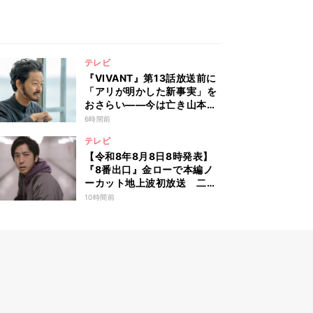
テレビ
『VIVANT』第13話放送前に
「アリが明かした新事実」を
おさらい――今は亡き山本の
扱いがSNSでも話題に
6時間前
テレビ
【令和8年8月8日8時発表】
『8番出口』金ローで本編ノ
ーカット地上波初放送 二宮
和也「まさかテレビにまで迷
10時間前
い込んでしまうとは」