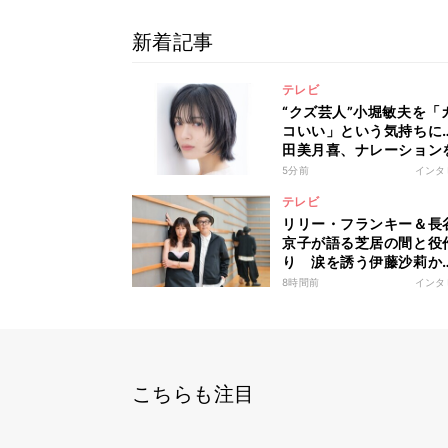
新着記事
テレビ
“クズ芸人”小堀敏夫を「
コいい」という気持ちに
田美月喜、ナレーション
して印象変化「あそこま
5分前
インタ
分に正直に生きられる人
テレビ
なかなかいない」
リリー・フランキー＆長
京子が語る芝居の間と役
り 涙を誘う伊藤沙莉か
ら“究極”志賀勝まで
8時間前
インタ
こちらも注目