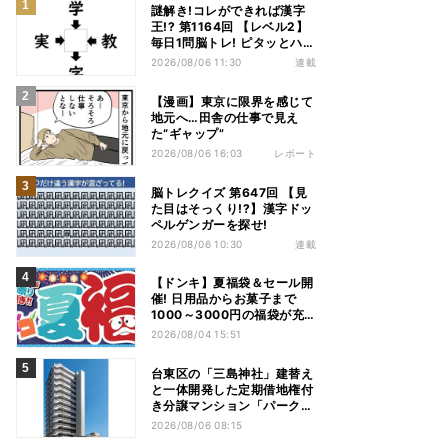
謎解き!コレができれば漢字
王!? 第1164回 【レベル2】
毎日1問脳トレ! ピタッとハマ
る漢字はどれだ?
2026/08/06 11:30
連載
【漫画】東京に限界を感じて
地元へ…田舎の仕事で見え
た“ギャップ”
2026/08/06 16:03
レポート
脳トレクイズ 第647回 【見
た目はそっくり!?】漢字ドッ
ペルゲンガーを探せ!
2026/08/06 10:30
連載
【ドンキ】夏福袋＆セール開
催! 日用品からお菓子まで
1000～3000円の福袋が充
実、家電やアパレルなど人気
2026/08/04 15:51
商品も特価
台東区の「三島神社」建替え
と一体開発した定期借地権付
き分譲マンション「パークホ
ームズ入谷」竣工
2026/08/06 08:15