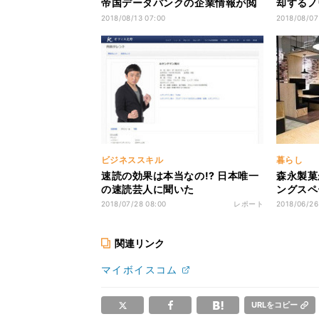
帝国データバンクの企業情報が閲
却するノ
覧可能に
発売
2018/08/13 07:00
2018/08/07
ビジネススキル
暮らし
速読の効果は本当なの!? 日本唯一
森永製菓
の速読芸人に聞いた
ングスペ
2018/07/28 08:00
レポート
2018/06/26
関連リンク
マイボイスコム
URLをコピー