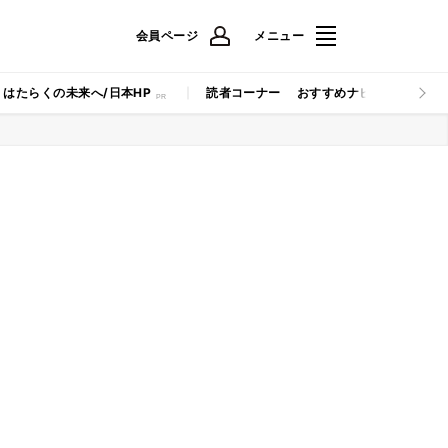
会員ページ
メニュー
はたらくの未来へ/日本HP
読者コーナー
おすすめナビ
マイナビB