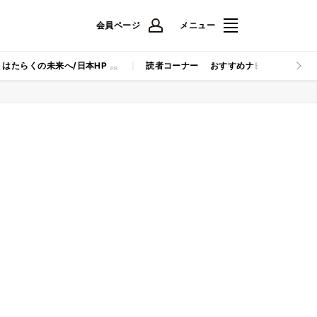
会員ページ
メニュー
はたらくの未来へ/日本HP
読者コーナー
おすすめナビ
マイナビB