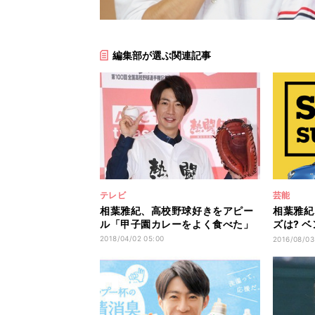
編集部が選ぶ関連記事
テレビ
芸能
相葉雅紀、高校野球好きをアピー
相葉雅紀
ル「甲子園カレーをよく食べた」
ズは? 
ージング
2018/04/02 05:00
2016/08/03