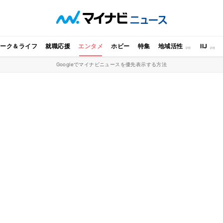
ワーク＆ライフ
就職応援
エンタメ
ホビー
特集
地域活性
IIJ
Googleでマイナビニュースを優先表示する方法