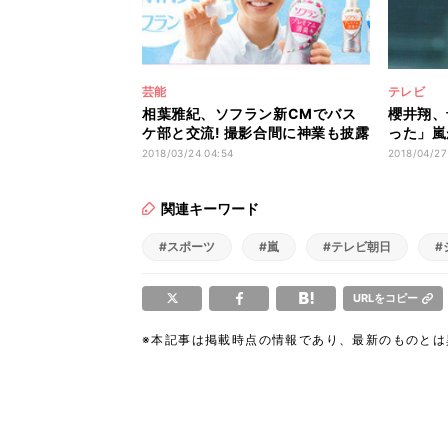
芸能
テレビ
相葉雅紀、ソフラン新CMでバス
櫻井翔、
ケ部と交流! 撮影合間に神業も披露
った」嵐
2018/03/24 04:54
2018/04/27
関連キーワード
#スポーツ
#嵐
#テレビ朝日
#
URLをコピー
※本記事は掲載時点の情報であり、最新のものと