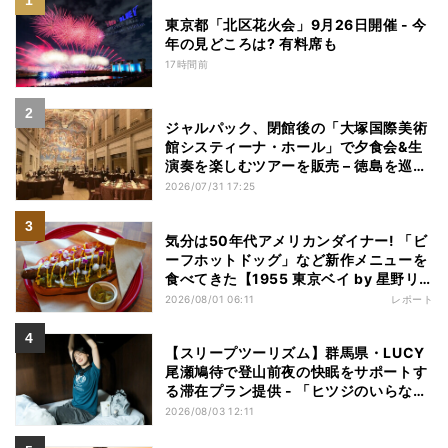
東京都「北区花火会」9月26日開催 - 今
年の見どころは? 有料席も
17時間前
ジャルパック、閉館後の「大塚国際美術
館システィーナ・ホール」で夕食会&生
演奏を楽しむツアーを販売 – 徳島を巡る
5つのコース
2026/07/31 17:25
気分は50年代アメリカンダイナー! 「ビ
ーフホットドッグ」など新作メニューを
食べてきた【1955 東京ベイ by 星野リ
ゾート宿泊レポ】
2026/08/01 06:11
レポート
【スリープツーリズム】群馬県・LUCY
尾瀬鳩待で登山前夜の快眠をサポートす
る滞在プラン提供 - 「ヒツジのいらない
枕」とコラボ
2026/08/03 12:11