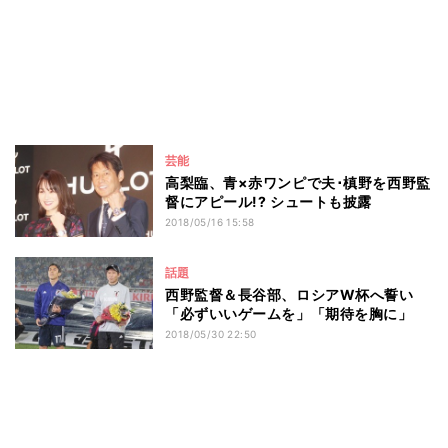
芸能
高梨臨、青×赤ワンピで夫･槙野を西野監
督にアピール!? シュートも披露
2018/05/16 15:58
話題
西野監督＆長谷部、ロシアW杯へ誓い
「必ずいいゲームを」「期待を胸に」
2018/05/30 22:50