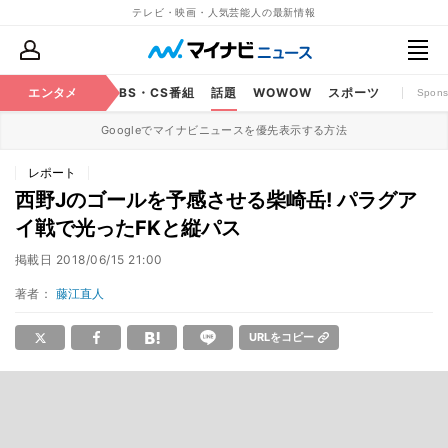
テレビ・映画・人気芸能人の最新情報
映画
エンタメ
YouTube
BS・CS番組
話題
WOWOW
スポーツ
Spons
Googleでマイナビニュースを優先表示する方法
レポート
西野Jのゴールを予感させる柴崎岳! パラグア
イ戦で光ったFKと縦パス
掲載日
2018/06/15 21:00
著者：
藤江直人
URLをコピー