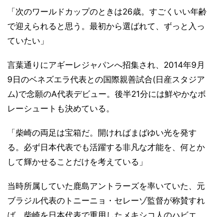
「次のワールドカップのときは26歳。すごくいい年齢
で迎えられると思う。最初から選ばれて、ずっと入っ
ていたい」
言葉通りにアギーレジャパンへ招集され、2014年9月
9日のベネズエラ代表との国際親善試合(日産スタジア
ム)で念願のA代表デビュー。後半21分には鮮やかなボ
レーシュートも決めている。
「柴崎の両足は宝箱だ。開ければまばゆい光を発す
る。必ず日本代表でも活躍する非凡な才能を、何とか
して輝かせることだけを考えている」
当時所属していた鹿島アントラーズを率いていた、元
ブラジル代表のトニーニョ・セレーゾ監督が称賛すれ
ば、柴崎を日本代表で重用したメキシコ人のハビエ