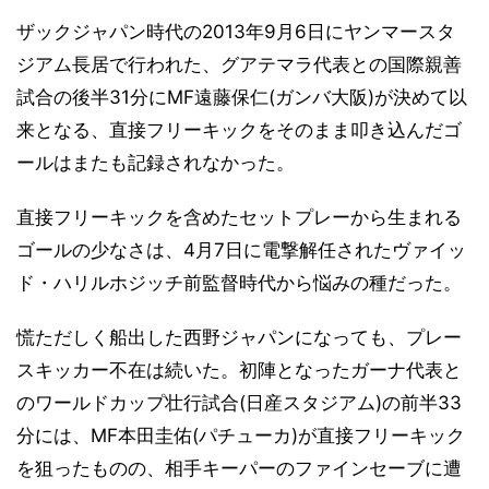
ザックジャパン時代の2013年9月6日にヤンマースタ
ジアム長居で行われた、グアテマラ代表との国際親善
試合の後半31分にMF遠藤保仁(ガンバ大阪)が決めて以
来となる、直接フリーキックをそのまま叩き込んだゴ
ールはまたも記録されなかった。
直接フリーキックを含めたセットプレーから生まれる
ゴールの少なさは、4月7日に電撃解任されたヴァイッ
ド・ハリルホジッチ前監督時代から悩みの種だった。
慌ただしく船出した西野ジャパンになっても、プレー
スキッカー不在は続いた。初陣となったガーナ代表と
のワールドカップ壮行試合(日産スタジアム)の前半33
分には、MF本田圭佑(パチューカ)が直接フリーキック
を狙ったものの、相手キーパーのファインセーブに遭