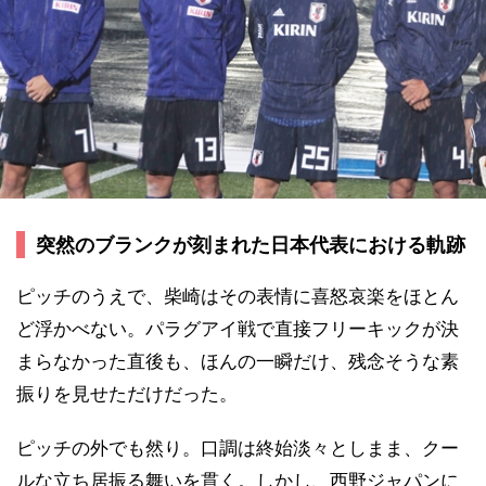
突然のブランクが刻まれた日本代表における軌跡
ピッチのうえで、柴崎はその表情に喜怒哀楽をほとん
ど浮かべない。パラグアイ戦で直接フリーキックが決
まらなかった直後も、ほんの一瞬だけ、残念そうな素
振りを見せただけだった。
ピッチの外でも然り。口調は終始淡々としまま、クー
ルな立ち居振る舞いを貫く。しかし、西野ジャパンに