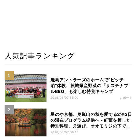
人気記事ランキング
鹿島アントラーズのホームで“ピッチ
泊”体験、茨城県産野菜の「サステナブ
ルBBQ」も楽しむ特別キャンプ
2026/08/07 15:00
レポート
星のや京都、奥嵐山の秋を愛でる2泊3日
の滞在プログラム提供へ - 紅葉を模した
特別料理、舟遊び、オオモミジの下でお
こなう深呼吸など
2026/08/07 09:15