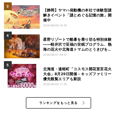
【静岡】ヤマハ発動機の本社で体験型謎
解きイベント「謎とめぐる記憶の旅」開
催中
2026/08/06 16:35
星野リゾートで酷暑を乗り切る特別体験
——軽井沢で至福の安眠プログラム、熱
海の花火や北海道トマムのとうきびを主
役にしたアフタヌーンティー
2026/08/07 09:51
北海道・遠軽町「コスモス開花宣言花火
大会」8月29日開催 - キッズファミリー
優先観覧エリアも新設
2026/08/06 17:00
ランキングをもっと見る