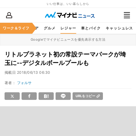
いい仕事は、いい暮らしから
暮らし
ワーク＆ライフ
ヘルスケア
グルメ
レジャー
車とバイク
キャッシュレス
Googleでマイナビニュースを優先表示する方法
リトルプラネット初の常設テーマパークが埼
玉に--デジタルボールプールも
掲載日
2018/06/13 06:30
著者：
フォルサ
URLをコピー