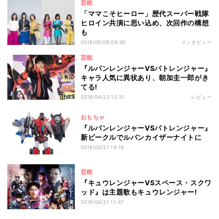
芸能
「ママこそヒーロー」歴代スーパー戦隊
ヒロイン共演に思い込め、次回作の構想
も
2018/05/06 09:30
インタビュー
芸能
『ルパンレンジャーVSパトレンジャー』
キャラ人気に異状あり、朝加圭一郎がき
てる!
2018/04/23 12:10
レビュー
おもちゃ
『ルパンレンジャーVSパトレンジャー』
新ビークルでルパンカイザーナイトに
2018/04/21 19:19
芸能
『キュウレンジャーVSスペース・スクワ
ッド』は主題歌もキュウレンジャー!
2018/04/21 11:47