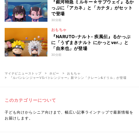
『銀河特急 ミルキー☆サブウェイ』るか
っぷに「アカネ」と「カナタ」がセット
で登場
30分前
おもちゃ
『NARUTO-ナルト- 疾風伝』るかっぷ
に「うずまきナルト にかっとver.」と
「自来也」が登場
30分前
マイナビニューストップ
ホビー
おもちゃ
『ルパンレンジャーVSパトレンジャー』新マシン「クレーン&ドリル」が登場
このカテゴリーについて
子ども向けからシニア向けまで、幅広い記事ラインナップで最新情報を
お届けします。