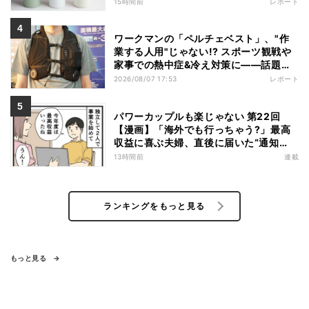
15時間前
レポート
ワークマンの「ペルチェベスト」、"作
業する人用"じゃない!? スポーツ観戦や
家事での熱中症&冷え対策に――話題の
商品を徹底検証
2026/08/07 17:53
レポート
パワーカップルも楽じゃない 第22回
【漫画】「海外でも行っちゃう?」最高
収益に喜ぶ夫婦、直後に届いた“通知
書”で現実に戻された
13時間前
連載
ランキングをもっと見る
もっと見る