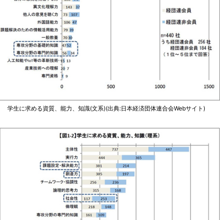
学生に求める資質、能力、知識(文系)(出典:日本経済団体連合会Webサイト)