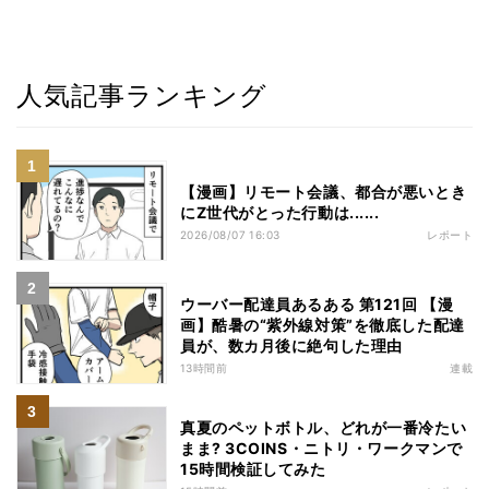
人気記事ランキング
【漫画】リモート会議、都合が悪いとき
にZ世代がとった行動は......
2026/08/07 16:03
レポート
ウーバー配達員あるある 第121回 【漫
画】酷暑の“紫外線対策”を徹底した配達
員が、数カ月後に絶句した理由
13時間前
連載
真夏のペットボトル、どれが一番冷たい
まま? 3COINS・ニトリ・ワークマンで
15時間検証してみた