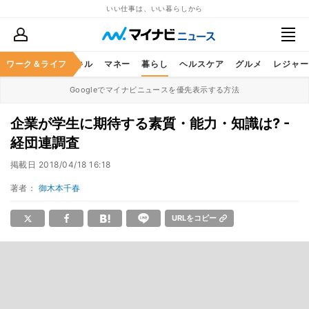
いい仕事は、いい暮らしから
ャリア
ワーク＆ライフ
ビジネススキル
マネー
暮らし
ヘルスケア
グルメ
レジャー
Googleでマイナビニュースを優先表示する方法
企業が学生に期待する素質・能力・知識は? -
経団連調査
掲載日
2018/04/18 16:18
著者：
御木本千春
URLをコピー