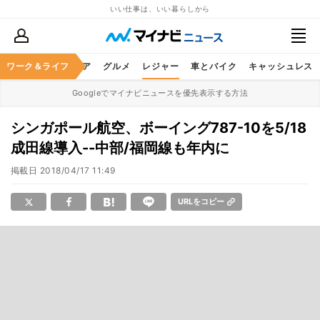
いい仕事は、いい暮らしから
暮らし
ワーク＆ライフ
ヘルスケア
グルメ
レジャー
車とバイク
キャッシュレス
Googleでマイナビニュースを優先表示する方法
シンガポール航空、ボーイング787-10を5/18
成田線導入--中部/福岡線も年内に
掲載日
2018/04/17 11:49
URLをコピー