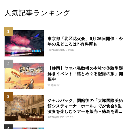
人気記事ランキング
東京都「北区花火会」9月26日開催 - 今
年の見どころは? 有料席も
2026/08/05 21:06
【静岡】ヤマハ発動機の本社で体験型謎
解きイベント「謎とめぐる記憶の旅」開
催中
11時間前
ジャルパック、閉館後の「大塚国際美術
館システィーナ・ホール」で夕食会&生
演奏を楽しむツアーを販売 – 徳島を巡る
5つのコース
2026/07/31 17:25