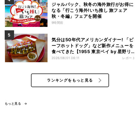
ジャルパック、秋冬の海外旅行がお得に
なる「行こう海外!いち推し 旅フェア
秋・冬編」フェアを開催
9時間前
気分は50年代アメリカンダイナー! 「ビ
ーフホットドッグ」など新作メニューを
食べてきた【1955 東京ベイ by 星野リ
ゾート宿泊レポ】
2026/08/01 06:11
レポート
ランキングをもっと見る
もっと見る