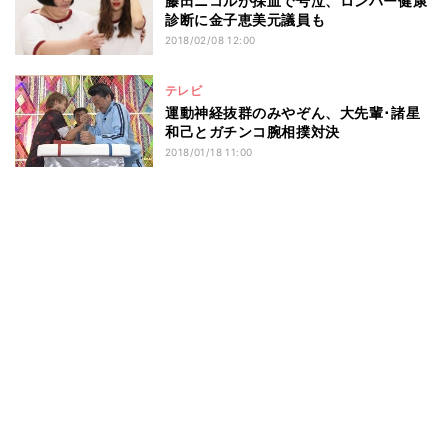
藤田ニコルが採血で号泣、ロンハー健康
診断に金子恵美元議員も
2018/02/08 12:00
テレビ
運動神経抜群のみやぞん、大先輩･諸星
和己とガチンコ腕相撲対決
2018/01/18 11:00