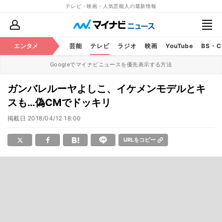
テレビ・映画・人気芸能人の最新情報
エンタメ
芸能
テレビ
ラジオ
映画
YouTube
BS・
Googleでマイナビニュースを優先表示する方法
ガンバレルーヤよしこ、イケメンモデルとキ
スも…偽CMでドッキリ
掲載日
2018/04/12 18:00
URLをコピー