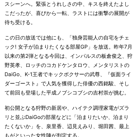
スシーンへ。緊張とうれしさの中、キスを終えたよし
こだったが、喜びから一転、ラストには衝撃の展開が
待ち受ける。
この日の放送では他にも、「独身芸能人の自宅をチェ
ック! 女子が泊まりたくなる部屋GP」を放送。昨年7月
以来の第2弾となる今回は、インパルスの板倉俊之、狩
野英孝、ロッチのコカドケンタロウ、メンタリストの
DaiGo、K-1王者でキックボクサーの武尊、『仮面ライ
ダーゴースト』で人気を獲得した俳優の西銘駿、そし
て前回も登場した平成ノブシコブシの吉村崇が挑む。
初公開となる狩野の新居や、ハイテク調理家電がズラ
リと並ぶDaiGoの部屋などに「泊まりたいか、泊まり
たくないか」を、泉里香、辺見えみり、堀田茜、最上
もがといった女性陣が判定する。