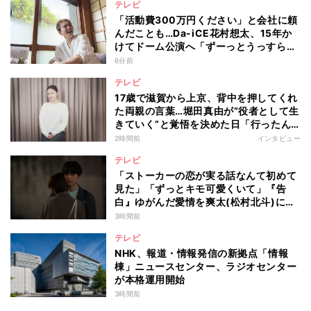
テレビ
「活動費300万円ください」と会社に頼
んだことも…Da-iCE花村想太、15年か
けてドーム公演へ「ずーっとうっすらや
けど右肩上がり続けられていた」
6分前
テレビ
17歳で滋賀から上京、背中を押してくれ
た両親の言葉…堀田真由が“役者として生
きていく”と覚悟を決めた日「行ったん
やったら、もう帰られへんな」
2時間前
インタビュー
テレビ
「ストーカーの恋が実る話なんて初めて
見た」「ずっとキモ可愛くいて」『告
白』ゆがんだ愛情を爽太(松村北斗)に向
ける視聴者の声
3時間前
テレビ
NHK、報道・情報発信の新拠点「情報
棟」ニュースセンター、ラジオセンター
が本格運用開始
3時間前