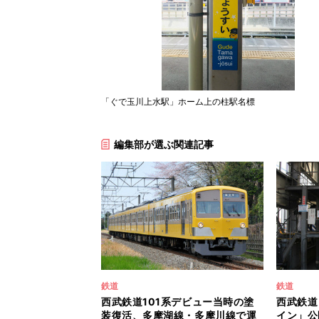
「ぐで玉川上水駅」ホーム上の柱駅名標
編集部が選ぶ関連記事
鉄道
鉄道
西武鉄道101系デビュー当時の塗
西武鉄道
装復活、多摩湖線・多摩川線で運
イン」公