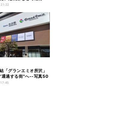
 21:22
結「グランエミオ所沢」
"通過する街"へ--写真50
 17:45