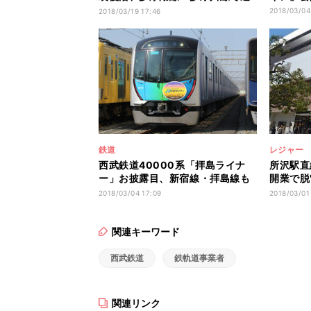
転
2018/03/04
2018/03/19 17:46
鉄道
レジャー
西武鉄道40000系「拝島ライナ
所沢駅直
ー」お披露目、新宿線・拝島線も
開業で脱
走行
枚
2018/03/04 17:09
2018/03/01
関連キーワード
西武鉄道
鉄軌道事業者
関連リンク