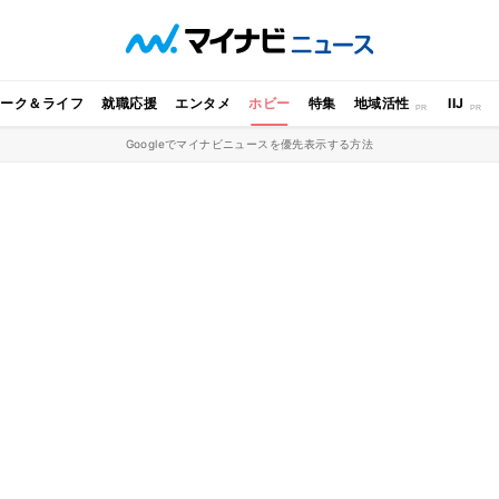
ワーク＆ライフ
就職応援
エンタメ
ホビー
特集
地域活性
IIJ
Googleでマイナビニュースを優先表示する方法