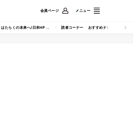
会員ページ
メニュー
はたらくの未来へ/日本HP
読者コーナー
おすすめナビ
マイナビB