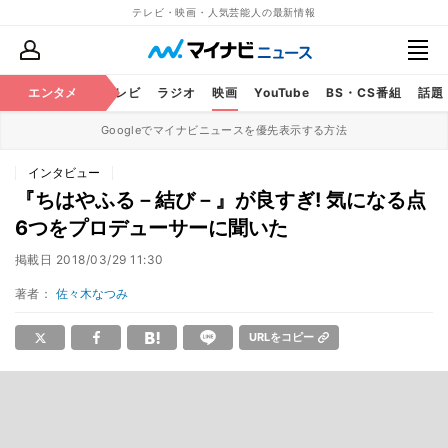
テレビ・映画・人気芸能人の最新情報
エンタメ
芸能
テレビ
ラジオ
映画
YouTube
BS・CS番組
話題
Googleでマイナビニュースを優先表示する方法
インタビュー
『ちはやふる－結び－』が良すぎ! 気になる点
6つをプロデューサーに聞いた
掲載日
2018/03/29 11:30
著者：
佐々木なつみ
URLをコピー