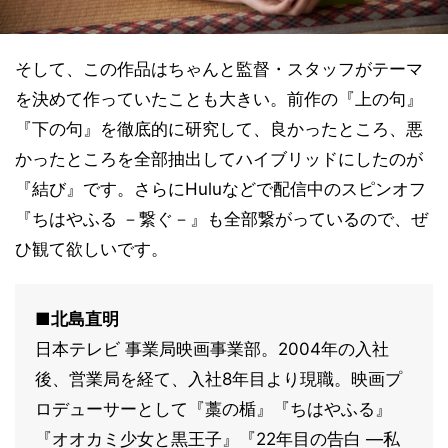
そして、この作品はちゃんと監督・スタッフがテーマ
を決めて作っていたことも大きい。前作の『上の句』
『下の句』を徹底的に研究して、良かったところ、悪
かったところを全部抽出してハイブリッドにしたのが
『結び』です。さらにHuluなどで配信中のスピンオフ
『ちはやふる －繋ぐ－』も全部繋がっているので、ぜ
ひ観て欲しいです。
■北島直明
日本テレビ 事業局映画事業部。2004年の入社
後、営業局を経て、入社8年目より現職。映画プ
ロデューサーとして『藁の楯』『ちはやふる』
『オオカミ少女と黒王子』『22年目の告白 —私