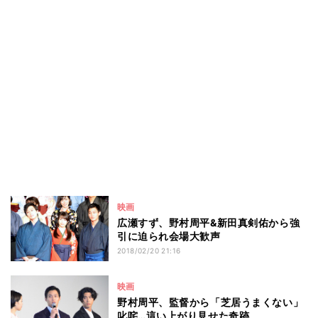
映画
広瀬すず、野村周平&新田真剣佑から強
引に迫られ会場大歓声
2018/02/20 21:16
映画
野村周平、監督から「芝居うまくない」
叱咤…這い上がり見せた奇跡