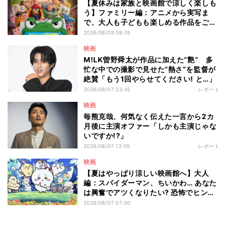
【夏休みは家族と映画館で涼しく楽しも
う】ファミリー編：アニメから実写ま
で、大人も子どもも楽しめる作品をご紹
介 - 編集部が注目する最新映画5選
2026/08/08 08:05
映画
M!LK曽野舜太が作品に加えた“艶” 多
忙な中での撮影で見せた“熱さ”を監督が
絶賛「もう1回やらせてください! と…」
2026/08/07 23:45
レポート
映画
毎熊克哉、何気なく伝えた一言から2カ
月後に主演オファー「しかも主演じゃな
いですか!?」
2026/08/07 12:05
レポート
映画
【夏はやっぱり涼しい映画館へ】大人
編：スパイダーマン、ちいかわ… あなた
は興奮でアツくなりたい? 恐怖でヒンヤ
リしたい? - 編集部が注目する最新映画5
2026/08/07 07:00
選