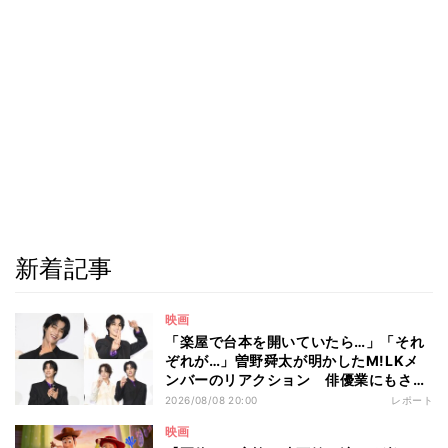
新着記事
映画
「楽屋で台本を開いていたら…」「それ
ぞれが…」曽野舜太が明かしたM!LKメ
ンバーのリアクション 俳優業にもさら
なる意欲
2026/08/08 20:00
レポート
映画