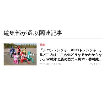
編集部が選ぶ関連記事
芸能
『ルパンレンジャーVSパトレンジャー』
見どころは「この先どうなるかわからな
い」W戦隊と悪の図式 - 脚本・香村純子
氏を直撃
2018/02/10 21:00
インタビュー