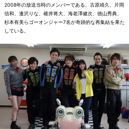
2008年の放送当時のメンバーである、古原靖久、片岡
信和、逢沢りな、碓井将大、海老澤健次、徳山秀典、
杉本有美らゴーオンジャー7名が奇跡的な再集結を果た
している。