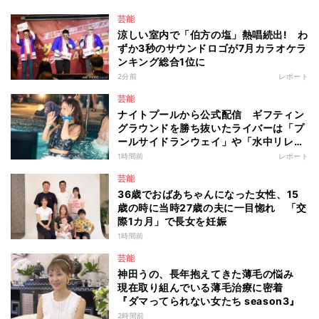
芸能
涼しい室内で「伯方の塩」熱唱続出! わ
ずか3秒のサウンドロゴが7月カラオケラ
ンキング総合1位に
2分前
レポート
芸能
ナイトプールから公式配信 ギフティン
グラウンドを勝ち抜いたライバーは「プ
ールサイドランウェイ」や「水中リレ
ー」にも参加 『イチナナイト★プー
1時間前
レポート
ル・パーティー』
芸能
36歳でおばあちゃんになった女性、15
歳の時に当時27歳の夫に一目惚れ 「交
際1カ月」で長女を妊娠
1時間前
芸能
神田うの、長年抱えてきた薄毛の悩み
現在取り組んでいる薄毛治療に密着
『ダマってられない女たち season3』
2時間前