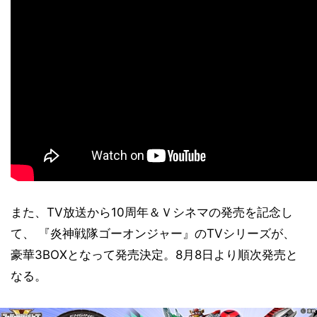
また、TV放送から10周年＆Ｖシネマの発売を記念し
て、 『炎神戦隊ゴーオンジャー』のTVシリーズが、
豪華3BOXとなって発売決定。8月8日より順次発売と
なる。