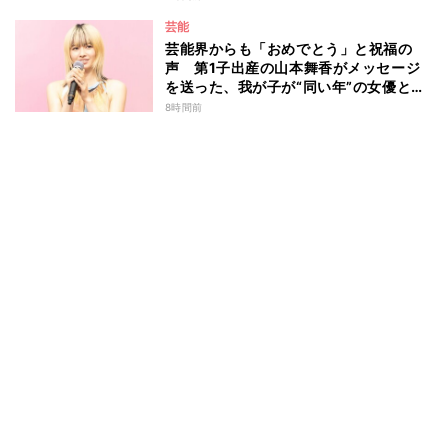
芸能
芸能界からも「おめでとう」と祝福の
声 第1子出産の山本舞香がメッセージ
を送った、我が子が“同い年”の女優と
は 今月1日には2年在籍した所属事務所
8時間前
からの退所を報告「自分の進むべき道を
改めて考えながら…」