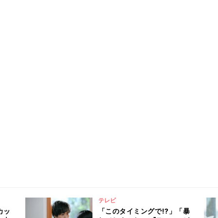
テレビ
カッ
「このタイミングで!?」「暴