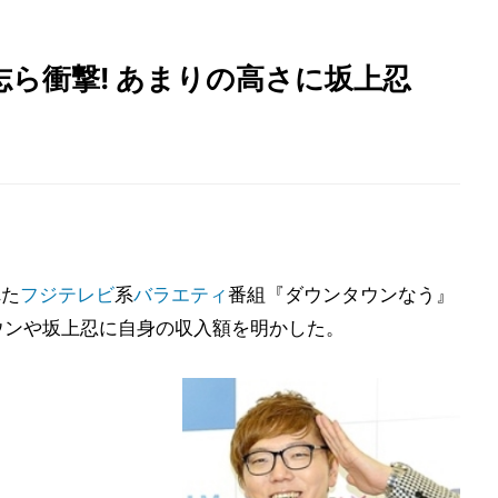
人志ら衝撃! あまりの高さに坂上忍
れた
フジテレビ
系
バラエティ
番組『ダウンタウンなう』
ンタウンや坂上忍に自身の収入額を明かした。