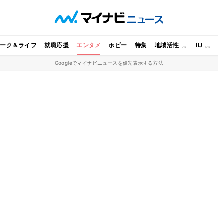
ワーク＆ライフ
就職応援
エンタメ
ホビー
特集
地域活性
IIJ
Googleでマイナビニュースを優先表示する方法