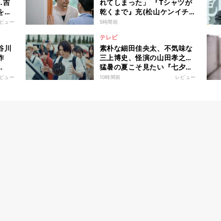
…吉
れてしまった」 『Tシャツが
を通
乾くまで』充(松山ケンイチ)
で自
に衝撃、蒼井優の演技力に涙
ビュー
5時間前
は、
の反響も
テレビ
谷川
素朴な細田佳央太、不気味な
作
三上博史、怪演の山田孝之…
猛暑の夏こそ見たい『七夕の
国』不穏な世界にのみ込まれ
ビュー
10時間前
レビュー
る超常ミステリー