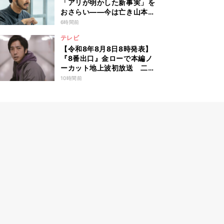
「アリが明かした新事実」を
おさらい――今は亡き山本の
扱いがSNSでも話題に
6時間前
テレビ
【令和8年8月8日8時発表】
『8番出口』金ローで本編ノ
ーカット地上波初放送 二宮
和也「まさかテレビにまで迷
10時間前
い込んでしまうとは」