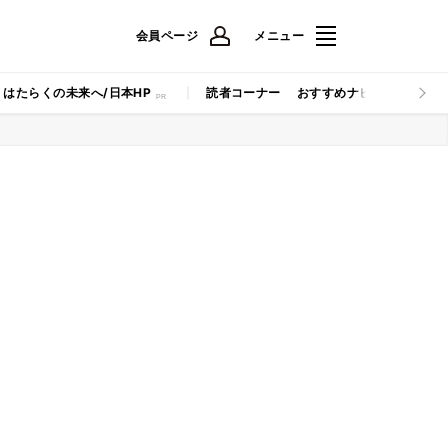
会員ページ
メニュー
はたらくの未来へ/日本HP
読者コーナー
おすすめナビ
マイナビB