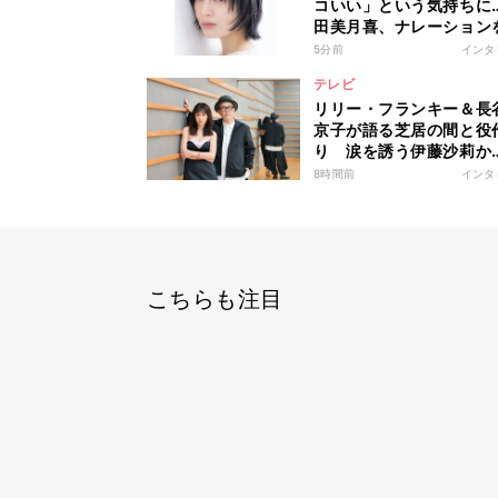
コいい」という気持ちに
田美月喜、ナレーション
して印象変化「あそこま
5分前
インタ
分に正直に生きられる人
テレビ
なかなかいない」
リリー・フランキー＆長
京子が語る芝居の間と役
り 涙を誘う伊藤沙莉か
ら“究極”志賀勝まで
8時間前
インタ
こちらも注目