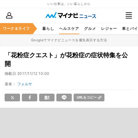
いい仕事は、いい暮らしから
ジネススキル
ワーク＆ライフ
マネー
暮らし
ヘルスケア
グルメ
レジャー
車とバイ
Googleでマイナビニュースを優先表示する方法
「花粉症クエスト」が花粉症の症状特集を公
開
掲載日
2017/11/12 10:00
著者：
フォルサ
URLをコピー