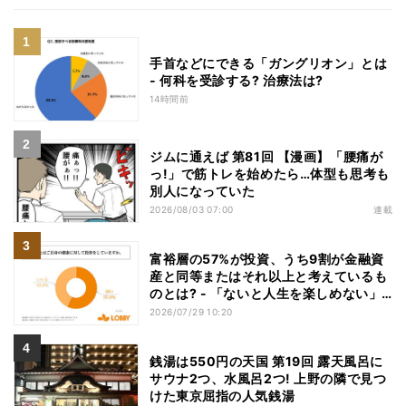
手首などにできる「ガングリオン」とは
- 何科を受診する? 治療法は?
14時間前
ジムに通えば 第81回 【漫画】「腰痛が
っ!」で筋トレを始めたら…体型も思考も
別人になっていた
2026/08/03 07:00
連載
富裕層の57%が投資、うち9割が金融資
産と同等またはそれ以上と考えているも
のとは? - 「ないと人生を楽しめない」
「人生の幸福度に直結する」「一度失え
2026/07/29 10:20
ばお金で買い戻すことが困難」
銭湯は550円の天国 第19回 露天風呂に
サウナ2つ、水風呂2つ! 上野の隣で見つ
けた東京屈指の人気銭湯