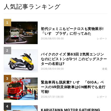
人気記事ランキング
初代ジェミニもビークロスも実物展示!
「いすゞプラザ」に行ってみた
2026/08/05 08:00
レポート
バイクのクイズ 第63回 2気筒エンジン
なのにピストンが3つ! このビッグスクー
ターの名前は?
2026/08/04 08:00
連載
緊急車両も脱炭素? いすゞ「GIGA」ベ
ースのVR防災体験車はCN燃料でも走行
可能!
2026/07/31 08:00
レポート
KARUIZAWA MOTOR GATHERING