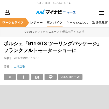
いい仕事は、いい暮らしから
ヘルスケア
ワーク＆ライフ
グルメ
レジャー
車とバイク
キャッシュレス
次世代教育
Googleでマイナビニュースを優先表示する方法
ポルシェ「911 GT3 ツーリングパッケージ」
フランクフルトモーターショーに
掲載日
2017/09/16 18:03
著者：
山津正明
URLをコピー