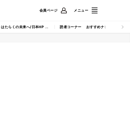
会員ページ
メニュー
はたらくの未来へ/日本HP
読者コーナー
おすすめナビ
マイナビB