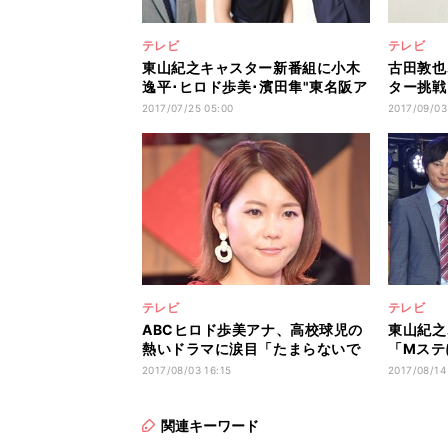
テレビ
テレビ
東山紀之キャスター新番組に小木
古田敦也
逸平･ヒロド歩美･濱田隼"東名阪ア
ター挑戦
ナ"集結
意気投合
2017/07/25 05:00
2017/09/03
テレビ
テレビ
ABCヒロド歩美アナ、高校球児の
東山紀之
熱いドラマに涙目「たまらないで
「Mステ
すね」
受け自信
2017/08/03 16:15
2017/08/14
関連キーワード