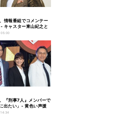
、情報番組でコメンテー
 - キャスター東山紀之と
 05:00
、『刑事7人』メンバーで
に出たい」- 黄色い声援
!?
 14:34