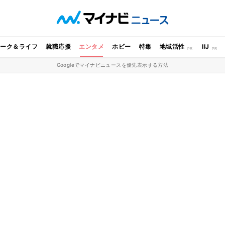
ワーク＆ライフ
就職応援
エンタメ
ホビー
特集
地域活性
IIJ
Googleでマイナビニュースを優先表示する方法