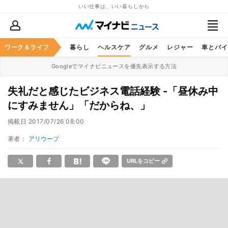
いい仕事は、いい暮らしから
ジネススキル
ワーク＆ライフ
マネー
暮らし
ヘルスケア
グルメ
レジャー
車とバイ
Googleでマイナビニュースを優先表示する方法
失礼だと感じたビジネス電話経験 -「昼休み中
にすみません」「だからね、」
掲載日
2017/07/26 08:00
著者：
アリウープ
URLをコピー