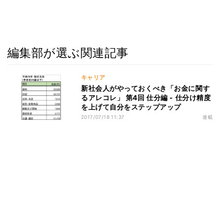
編集部が選ぶ関連記事
キャリア
新社会人がやっておくべき「お金に関す
るアレコレ」 第4回 仕分編 - 仕分け精度
を上げて自分をステップアップ
2017/07/18 11:37
連載