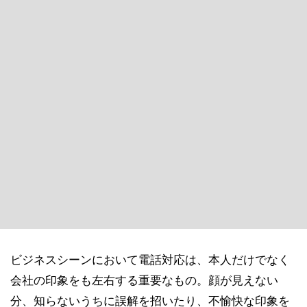
ビジネスシーンにおいて電話対応は、本人だけでなく
会社の印象をも左右する重要なもの。顔が見えない
分、知らないうちに誤解を招いたり、不愉快な印象を