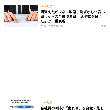
キャリア
間違えたビジネス敬語、恥ずかしい言い
回しからの卒業 第9回 「過半数を超え
た」は二重表現
2017/07/17 08:30
連載
キャリア
会社員の9割が「疲れ目」を自覚 - 最も