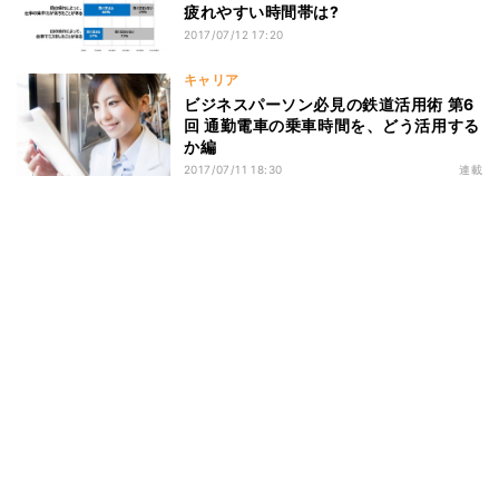
疲れやすい時間帯は?
2017/07/12 17:20
キャリア
ビジネスパーソン必見の鉄道活用術 第6
回 通勤電車の乗車時間を、どう活用する
か編
2017/07/11 18:30
連載