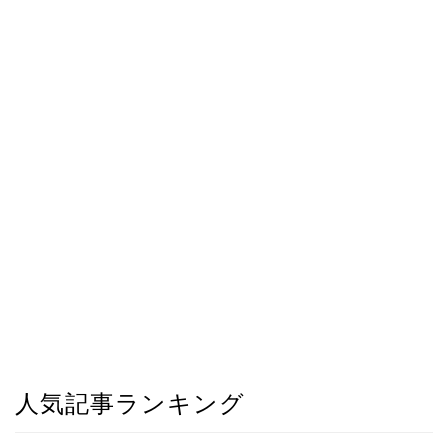
人気記事ランキング