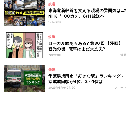
鉄道
東海道新幹線を支える現場の雰囲気は…?
NHK『100カメ』8/11放送へ
19時間前
鉄道
ローカル線あるある? 第30回 【漫画】
観光の後…電車はまだ大丈夫?
20時間前
連載
鉄道
千葉県成田市「好きな駅」ランキング -
京成成田駅が4位、3～1位は
2026/08/09 07:50
レポート