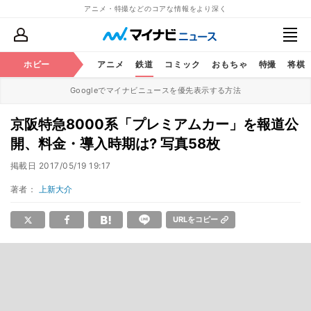
アニメ・特撮などのコアな情報をより深く
ホビー
アニメ
鉄道
コミック
おもちゃ
特撮
将棋
Googleでマイナビニュースを優先表示する方法
京阪特急8000系「プレミアムカー」を報道公
開、料金・導入時期は? 写真58枚
掲載日
2017/05/19 19:17
著者：
上新大介
URLをコピー