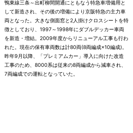
鴨東線三条～出町柳間開通にともなう特急車増備用と
して新造され、その後の増備により京阪特急の主力車
両となった。大きな側面窓と2人掛けクロスシートを特
徴としており、1997～1998年にダブルデッカー車両
を新造・増結。2009年度からリニューアル工事も行わ
れた。現在の保有車両数は計80両(8両編成×10編成)。
昨年9月以降、「プレミアムカー」導入に向けた改造
工事のため、8000系は従来の8両編成から減車され、
7両編成での運転となっていた。