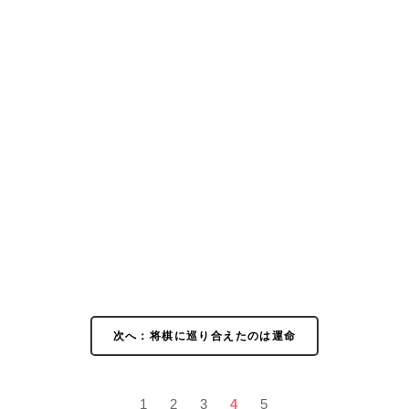
次へ：将棋に巡り合えたのは運命
1
2
3
4
5