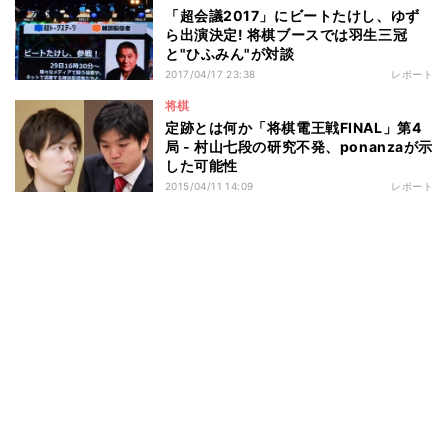
「超会議2017」にビートたけし、ゆず
ら出演決定! 将棋ブースでは羽生三冠
と"ひふみん"が対談
2017/04/17 23:38
レポート
将棋
定跡とは何か「将棋電王戦FINAL」第4
局 - 村山七段の研究不発、ponanzaが示
した可能性
2015/04/11 14:09
レポート