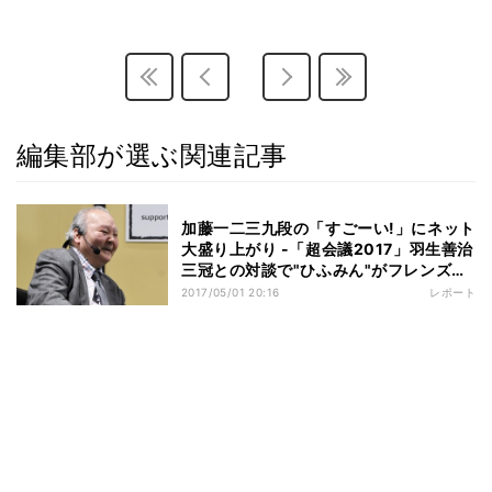
編集部が選ぶ関連記事
加藤一二三九段の「すごーい!」にネット
大盛り上がり -「超会議2017」羽生善治
三冠との対談で"ひふみん"がフレンズ
に!?
2017/05/01 20:16
レポート