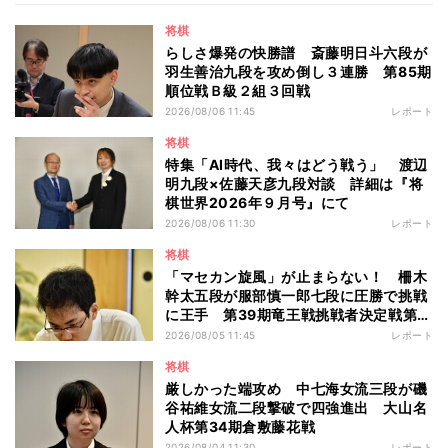
将棋
らしさ爆発の快勝譜 斎藤明日斗六段が
羽生善治九段を攻め倒し３連勝 第85期
順位戦Ｂ級２組３回戦
2026/08/06 11:45
レポート
将棋
特集「AI時代、我々はどう戦う」 渡辺
明九段×佐藤天彦九段対談 詳細は『将
棋世界2026年９月号』にて
2026/08/06 11:30
レポート
将棋
「マセカン旋風」が止まらない！ 柵木
幹太五段が服部慎一郎七段に圧勝で挑戦
に王手 第39期竜王戦挑戦者決定戦第１
局
2026/08/05 11:45
レポート
将棋
厳しかった端攻め 中七海女流三段が磯
谷祐維女流二段撃破で四強進出 大山名
人杯第34期倉敷藤花戦
2026/08/04 11:30
レポート