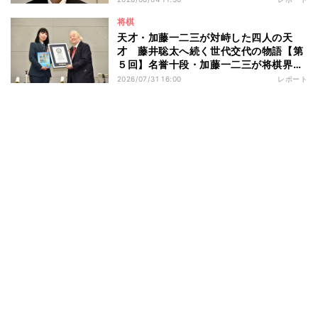
将棋
天才・加藤一二三が対峙した四人の天
才 藤井聡太へ続く世代交代の物語【第
５回】名誉十段・加藤一二三が将棋界に
残したもの
2026/07/31 16:00
レポート