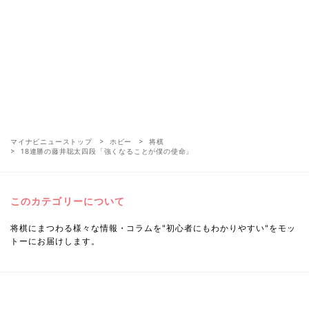
マイナビニューストップ
ホビー
将棋
18連勝の藤井聡太四段「強くなることが僕の使命」
このカテゴリーについて
将棋にまつわる様々な情報・コラムを"初心者にもわかりやすい"をモッ
トーにお届けします。