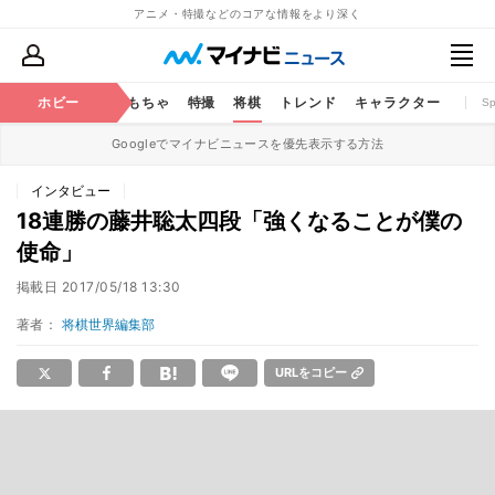
アニメ・特撮などのコアな情報をより深く
鉄道
コミック
ホビー
おもちゃ
特撮
将棋
トレンド
キャラクター
S
Googleでマイナビニュースを優先表示する方法
インタビュー
18連勝の藤井聡太四段「強くなることが僕の
使命」
掲載日
2017/05/18 13:30
著者：
将棋世界編集部
URLをコピー