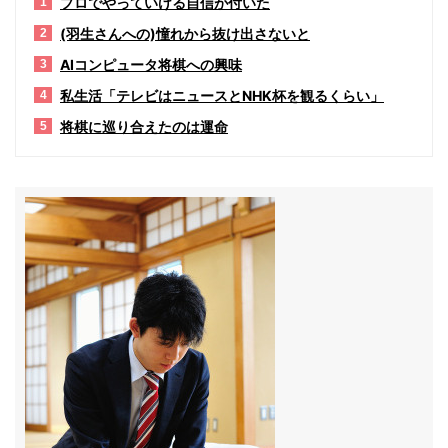
プロでやっていける自信が付いた
1
(羽生さんへの)憧れから抜け出さないと
2
AIコンピュータ将棋への興味
3
私生活「テレビはニュースとNHK杯を観るくらい」
4
将棋に巡り合えたのは運命
5