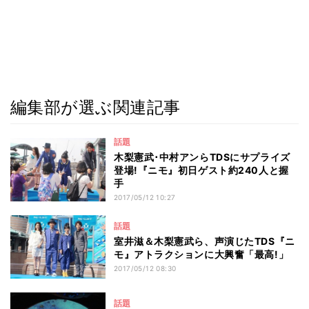
編集部が選ぶ関連記事
話題
木梨憲武･中村アンらTDSにサプライズ
登場!『ニモ』初日ゲスト約240人と握
手
2017/05/12 10:27
話題
室井滋＆木梨憲武ら、声演じたTDS『ニ
モ』アトラクションに大興奮「最高!」
2017/05/12 08:30
話題