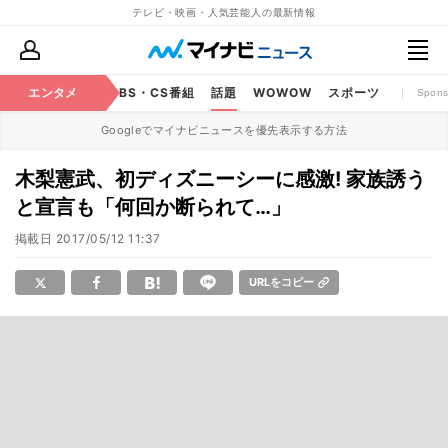
テレビ・映画・人気芸能人の最新情報
映画
エンタメ
YouTube
BS・CS番組
話題
WOWOW
スポーツ
Spons
Googleでマイナビニュースを優先表示する方法
木梨憲武、初ディズニーシーに感激! 家族誘う
と宣言も「何回か断られて…」
掲載日
2017/05/12 11:37
URLをコピー