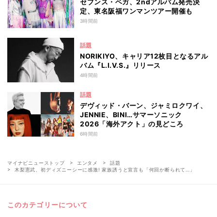
セブンス・ベガ、2ndアルバム発売決
定、東名阪福ワンマンツアー開催も
3時間前
話題
NORIKIYO、キャリア12枚目となるアル
バム『L.I.V.S.』リリース
4時間前
話題
デヴィッド・バーン、ジャミロクワイ、
JENNIE、BINI…サマーソニック
2026「海外アクト」の見どころ
6時間前
マイナビニューストップ
エンタメ
話題
木梨憲武、初ディズニーシーに感激! 家族誘うと宣言も「何回か断られて…」
このカテゴリーについて