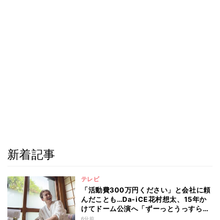
新着記事
テレビ
「活動費300万円ください」と会社に頼
んだことも…Da-iCE花村想太、15年か
けてドーム公演へ「ずーっとうっすらや
けど右肩上がり続けられていた」
6分前