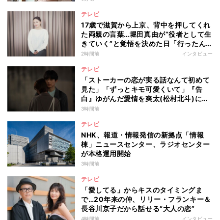
テレビ
17歳で滋賀から上京、背中を押してくれ
た両親の言葉…堀田真由が“役者として生
きていく”と覚悟を決めた日「行ったん
やったら、もう帰られへんな」
2時間前
インタビュー
テレビ
「ストーカーの恋が実る話なんて初めて
見た」「ずっとキモ可愛くいて」『告
白』ゆがんだ愛情を爽太(松村北斗)に向
ける視聴者の声
3時間前
テレビ
NHK、報道・情報発信の新拠点「情報
棟」ニュースセンター、ラジオセンター
が本格運用開始
3時間前
テレビ
「愛してる」からキスのタイミングま
で…20年来の仲、リリー・フランキー＆
長谷川京子だから話せる“大人の恋”
4時間前
インタビュー