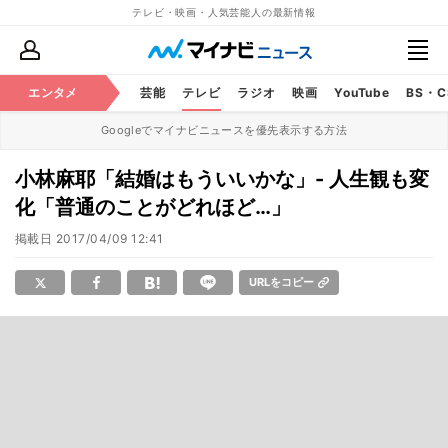
テレビ・映画・人気芸能人の最新情報
エンタメ
芸能
テレビ
ラジオ
映画
YouTube
BS・
Googleでマイナビニュースを優先表示する方法
小林麻耶「結婚はもういいかな」- 人生観も変
化「普通のことがどれほど…」
掲載日
2017/04/09 12:41
URLをコピー