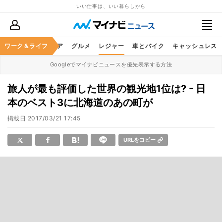
いい仕事は、いい暮らしから
暮らし
ワーク＆ライフ
ヘルスケア
グルメ
レジャー
車とバイク
キャッシュレス
Googleでマイナビニュースを優先表示する方法
旅人が最も評価した世界の観光地1位は? - 日
本のベスト3に北海道のあの町が
掲載日
2017/03/21 17:45
URLをコピー