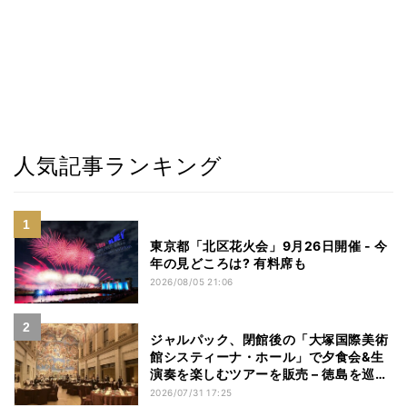
人気記事ランキング
東京都「北区花火会」9月26日開催 - 今
年の見どころは? 有料席も
2026/08/05 21:06
ジャルパック、閉館後の「大塚国際美術
館システィーナ・ホール」で夕食会&生
演奏を楽しむツアーを販売 – 徳島を巡る
5つのコース
2026/07/31 17:25