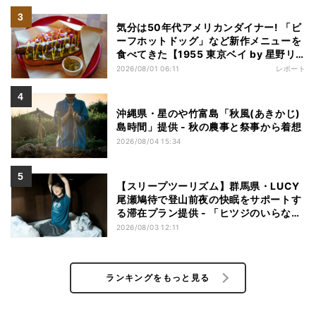
気分は50年代アメリカンダイナー! 「ビ
ーフホットドッグ」など新作メニューを
食べてきた【1955 東京ベイ by 星野リ
ゾート宿泊レポ】
2026/08/01 06:11
レポート
沖縄県・星のや竹富島「秋風(あきかじ)
島時間」提供 - 秋の農事と祭事から着想
2026/08/04 15:34
【スリープツーリズム】群馬県・LUCY
尾瀬鳩待で登山前夜の快眠をサポートす
る滞在プラン提供 - 「ヒツジのいらない
枕」とコラボ
2026/08/03 12:11
ランキングをもっと見る