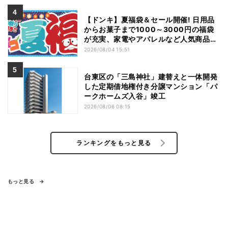
【ドンキ】夏福袋＆セール開催! 日用品
からお菓子まで1000～3000円の福袋
が充実、家電やアパレルなど人気商品も
特価
2026/08/04 15:51
台東区の「三島神社」建替えと一体開発
した定期借地権付き分譲マンション「パ
ークホームズ入谷」竣工
2026/08/06 08:15
ランキングをもっと見る
もっと見る