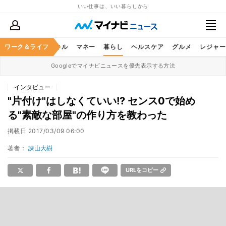
いい仕事は、いい暮らしから
ャリア
ワーク＆ライフ
ビジネススキル
マネー
暮らし
ヘルスケア
グルメ
レジャー
Googleでマイナビニュースを優先表示する方法
インタビュー
"片付け"はしなくていい!? センス0で始め
る"素敵な部屋"の作り方を教わった
掲載日
2017/03/09 06:00
著者：
諫山大樹
URLをコピー