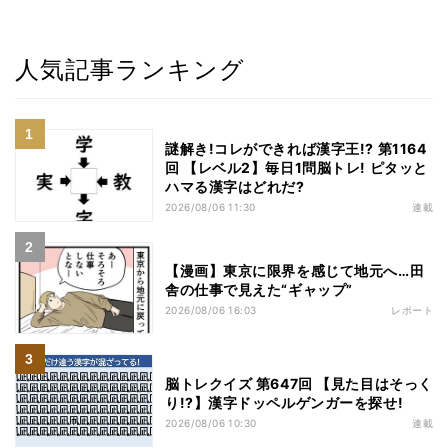
人気記事ランキング
謎解き!コレができれば漢字王!? 第1164
回 【レベル2】毎日1問脳トレ! ピタッと
ハマる漢字はどれだ?
2026/08/06 11:30
連載
【漫画】東京に限界を感じて地元へ…田
舎の仕事で見えた“ギャップ”
2026/08/06 16:03
レポート
脳トレクイズ 第647回 【見た目はそっく
り!?】漢字ドッペルゲンガーを探せ!
2026/08/06 10:30
連載