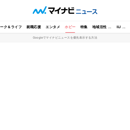
ワーク＆ライフ
就職応援
エンタメ
ホビー
特集
地域活性
IIJ
Googleでマイナビニュースを優先表示する方法