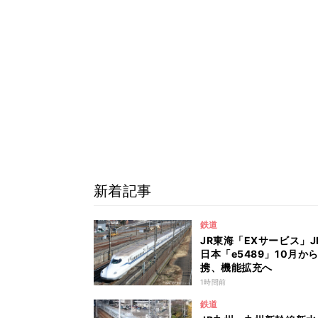
新着記事
鉄道
JR東海「EXサービス」J
日本「e5489」10月か
携、機能拡充へ
1時間前
鉄道