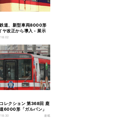
鉄道、新型車両8000形
イヤ改正から導入 - 展示
会も
 18:02
コレクション 第368回 鹿
道6000形「ガルパン」
ピング列車
 18:30
連載