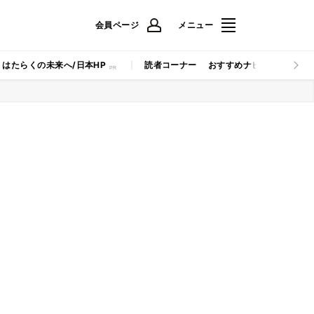
会員ページ
メニュー
はたらくの未来へ/日本HP
読者コーナー
おすすめナビ
マイナビB