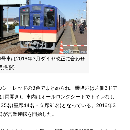
1号車は2016年3月ダイヤ改正に合わせ
月撮影)
ラウン・レッドの3色でまとめられ、乗降扉は片側3ドア
アは両開き)。車内はオールロングシートでトイレなし、
35名(座席44名・立席91名)となっている。2016年3
車)が営業運転を開始した。