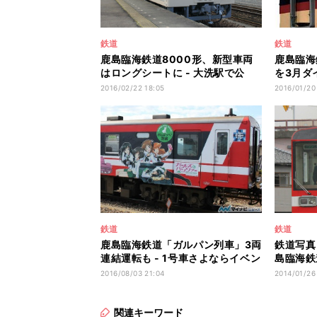
鉄道
鉄道
鹿島臨海鉄道8000形、新型車両
鹿島臨海
はロングシートに - 大洗駅で公
を3月ダ
開、写真42枚
会・試乗
2016/02/22 18:05
2016/01/20
鉄道
鉄道
鹿島臨海鉄道「ガルパン列車」3両
鉄道写真
連結運転も - 1号車さよならイベン
島臨海鉄
ト開催
仕様ラッ
2016/08/03 21:04
2014/01/26
関連キーワード