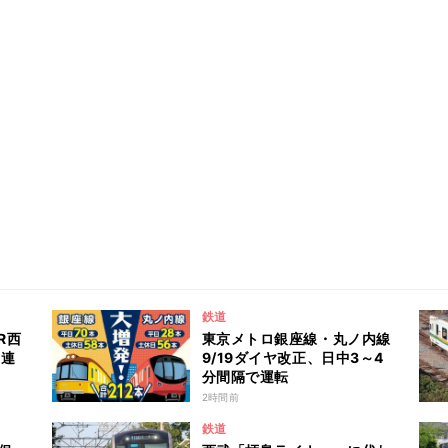
鉄道
R西
東京メトロ銀座線・丸ノ内線
ら連
9/19ダイヤ改正、日中3～4
分間隔で運転
2時間前
鉄道