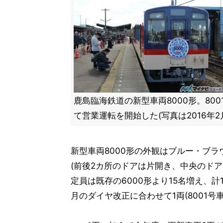
鹿島臨海鉄道の新型車両8000形。800
て営業運転を開始した(写真は2016年2
新型車両8000形の外観はブルー・ブ
(前後2カ所のドアは片開き、中央のド
定員は既存の6000形より15名増え、計1
月のダイヤ改正に合わせて1両(8001号