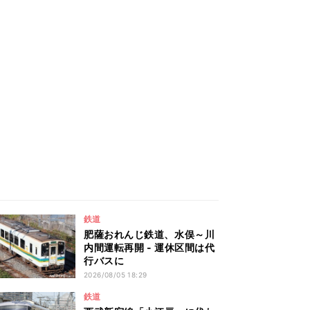
鉄道
肥薩おれんじ鉄道、水俣～川
内間運転再開 - 運休区間は代
行バスに
2026/08/05 18:29
鉄道