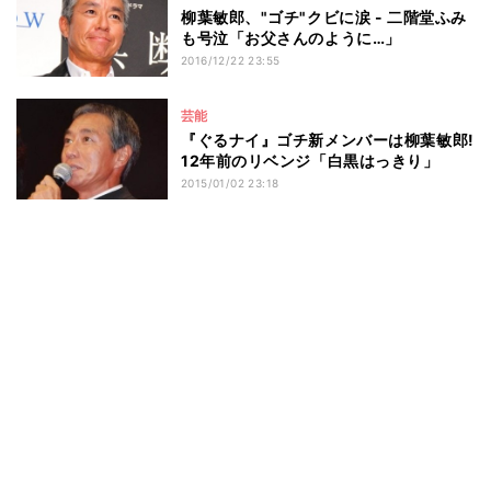
柳葉敏郎、"ゴチ"クビに涙 - 二階堂ふみ
も号泣「お父さんのように…」
2016/12/22 23:55
芸能
『ぐるナイ』ゴチ新メンバーは柳葉敏郎!
12年前のリベンジ「白黒はっきり」
2015/01/02 23:18