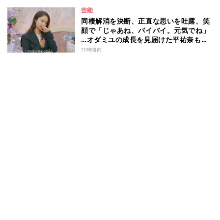
芸能
同棲解消を決断、正直な思いを吐露、笑
顔で「じゃあね、バイバイ。元気でね」
…オダミユの成長を見届けた平祐奈も思
わず涙 『ガールオアレディ3』
11時間前