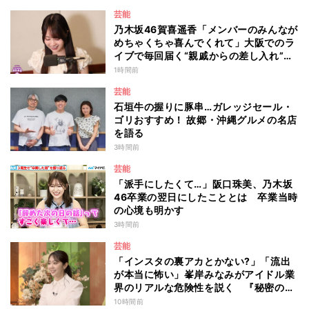
芸能
乃木坂46賀喜遥香「メンバーのみんなが
めちゃくちゃ喜んでくれて」大阪でのラ
イブで毎回届く“親戚からの差し入れ”と
は？
1時間前
芸能
石垣牛の握りに豚串…ガレッジセール・
ゴリおすすめ！ 故郷・沖縄グルメの名店
を語る
3時間前
芸能
「派手にしたくて…」阪口珠美、乃木坂
46卒業の翌日にしたこととは 卒業当時
の心境も明かす
3時間前
芸能
「インスタの裏アカとかない?」「流出
が本当に怖い」峯岸みなみがアイドル業
界のリアルな危険性を説く 『秘密のマ
マ園』特別編
10時間前