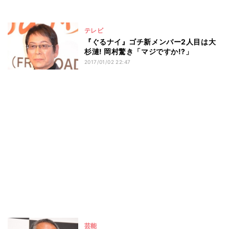
テレビ
『ぐるナイ』ゴチ新メンバー2人目は大
杉漣! 岡村驚き「マジですか!?」
2017/01/02 22:47
芸能