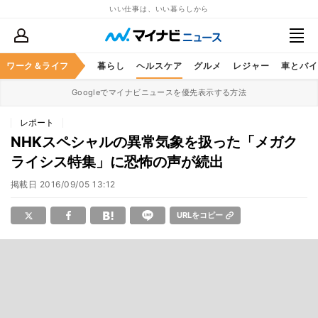
いい仕事は、いい暮らしから
ジネススキル
ワーク＆ライフ
マネー
暮らし
ヘルスケア
グルメ
レジャー
車とバイ
Googleでマイナビニュースを優先表示する方法
レポート
NHKスペシャルの異常気象を扱った「メガク
ライシス特集」に恐怖の声が続出
掲載日
2016/09/05 13:12
URLをコピー