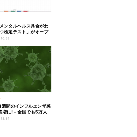
ア
メンタルヘルス具合がわ
つ検定テスト」がオープ
 10:55
ア
1週間のインフルエンザ感
増に! - 全国でも5万人
 12:34