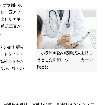
 エボラ闘いの
した。西アフ
を出したエボ
て終息宣言が
。
らの命も顧み
エボラ出血熱の感染拡大を防ご
ットを当てて
うとした医師・ウマル・カーン
際社会を巻き
氏とは
まが、多くの
エボラ出血熱は、高熱や頭痛、嘔吐(おうと)などの症