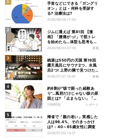
手首などにできる「ガングリ
オン」とは - 何科を受診す
る? 治療法は?
2026/08/06 17:00
ジムに通えば 第81回 【漫
画】「腰痛がっ!」で筋トレ
を始めたら…体型も思考も別
人になっていた
2026/08/03 07:00
連載
銭湯は550円の天国 第19回
露天風呂にサウナ2つ、水風
呂2つ! 上野の隣で見つけた
東京屈指の人気銭湯
2026/07/31 16:00
連載
約6割が“咳で困った経験あ
り”…風邪だけじゃない咳の原
因とは? 「止まらない」「眠
れない」悩みを医師が解説
10時間前
レポート
帰省で「親の老い」実感した
人は96.4%、そのきっかけ
は? - 40～65歳女性に調査
2026/07/30 14:01