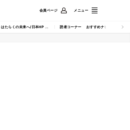
会員ページ
メニュー
はたらくの未来へ/日本HP
読者コーナー
おすすめナビ
マイナビB