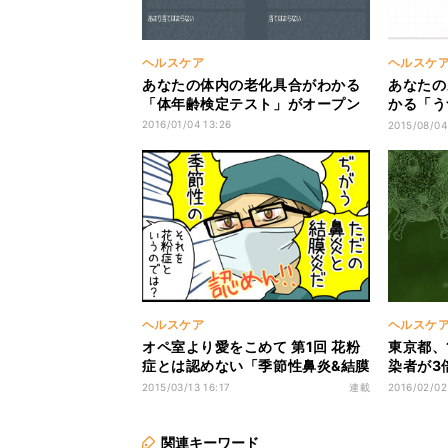
ヘルスケア
ヘルスケ
あなたの体内の老化具合がわかる
あなたの
「体年齢検定テスト」がオープン
かる「う
ン
2016/01/04 13:26
2015/08/04
ヘルスケア
ヘルスケ
オペ室より愛をこめて 第1回 花粉
東京都、
症とは認めない「季節性鼻炎&結膜
染者が3倍
炎」のコラボ
に到達
2015/03/13 16:17
連載
2016/02/02
関連キーワード