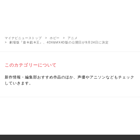
マイナビニューストップ
ホビー
アニメ
劇場版『遊☆戯☆王』、4DX&MX4D版の公開日が9月24日に決定
このカテゴリーについて
新作情報・編集部おすすめ作品のほか、声優やアニソンなどもチェック
していきます。