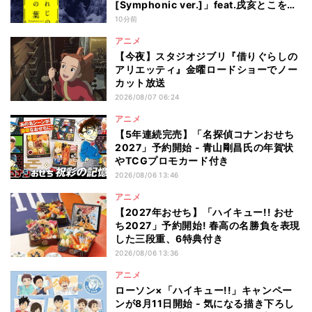
[Symphonic ver.]」feat.戌亥とこを配
信
10分前
アニメ
【今夜】スタジオジブリ『借りぐらしの
アリエッティ』金曜ロードショーでノー
カット放送
2026/08/07 06:24
アニメ
【5年連続完売】「名探偵コナンおせち
2027」予約開始 - 青山剛昌氏の年賀状
やTCGプロモカード付き
2026/08/06 13:46
アニメ
【2027年おせち】「ハイキュー!! おせ
ち2027」予約開始! 春高の名勝負を表現
した三段重、6特典付き
2026/08/06 13:36
アニメ
ローソン×「ハイキュー!!」キャンペー
ンが8月11日開始 - 気になる描き下ろし