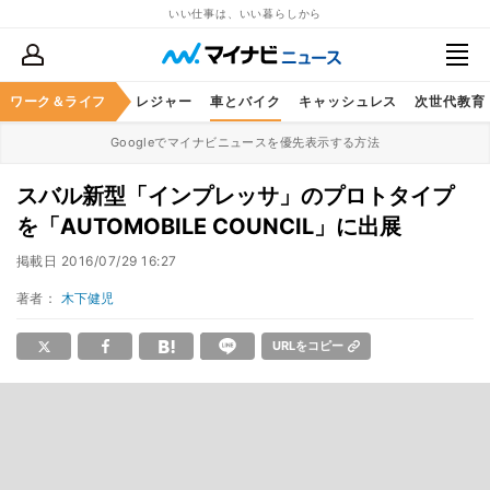
いい仕事は、いい暮らしから
ヘルスケア
ワーク＆ライフ
グルメ
レジャー
車とバイク
キャッシュレス
次世代教育
Googleでマイナビニュースを優先表示する方法
スバル新型「インプレッサ」のプロトタイプ
を「AUTOMOBILE COUNCIL」に出展
掲載日
2016/07/29 16:27
著者：
木下健児
URLをコピー