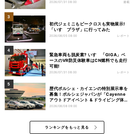
2026/07/31 08:00
連載
初代ジェミニもビークロスも実物展示!
「いすゞプラザ」に行ってみた
2026/08/05 08:00
レポート
緊急車両も脱炭素? いすゞ「GIGA」ベ
ースのVR防災体験車はCN燃料でも走行
可能!
2026/07/31 08:00
レポート
歴代ポルシェ・カイエンの特別展示車を
募集！ポルシェジャパンが「Cayenne
アウトドアイベント & ドライビング体
験」を開催
2026/08/08 09:00
ランキングをもっと見る