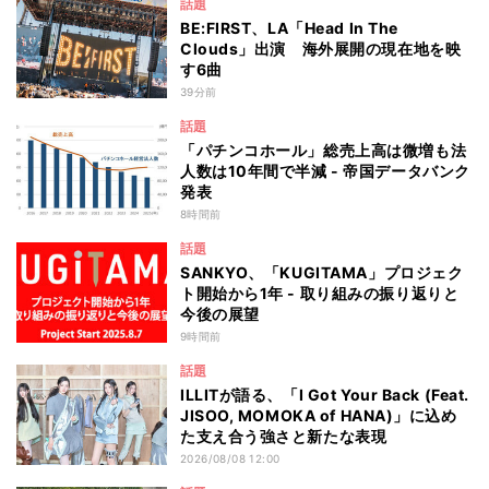
話題
BE:FIRST、LA「Head In The
Clouds」出演 海外展開の現在地を映
す6曲
39分前
話題
「パチンコホール」総売上高は微増も法
人数は10年間で半減 - 帝国データバンク
発表
8時間前
話題
SANKYO、「KUGITAMA」プロジェク
ト開始から1年 - 取り組みの振り返りと
今後の展望
9時間前
話題
ILLITが語る、「I Got Your Back (Feat.
JISOO, MOMOKA of HANA)」に込め
た支え合う強さと新たな表現
2026/08/08 12:00