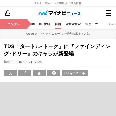
テレビ・映画・人気芸能人の最新情報
映画
エンタメ
YouTube
BS・CS番組
話題
WOWOW
スポーツ
Spons
Googleでマイナビニュースを優先表示する方法
TDS「タートル･トーク」に『ファインディン
グ･ドリー』のキャラが新登場
掲載日
2016/07/21 17:08
URLをコピー