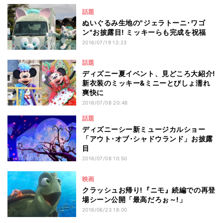
話題
ぬいぐるみ生地の"ジェラトーニ･ワゴ
ン"お披露目! ミッキーらも完成を祝福
2016/07/19 12:23
話題
ディズニー夏イベント、見どころ大紹介!
新衣装のミッキー&ミニーとびしょ濡れ
爽快に
2016/07/08 20:48
話題
ディズニーシー新ミュージカルショー
「アウト･オブ･シャドウランド」お披露
目
2016/07/08 10:50
映画
クラッシュお帰り!『ニモ』続編での再登
場シーン公開「最高だろぉ～!」
2016/06/23 18:00