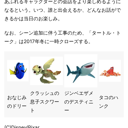
あふれるキャラクターとの会話をより楽しめるように
なるという。いつ、誰と出会えるか、どんなお話がで
きるかは当日のお楽しみ。
なお、シーン追加に伴う工事のため、「タートル・ト
ーク」は2017年冬に一時クローズする。
クラッシュの
ジンベエザメ
おなじみ
タコのハ
息子スクワー
のデスティニ
のドリー
ンク
ト
ー
(C)Disney/Pixar