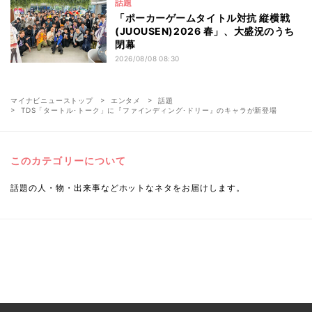
話題
「ポーカーゲームタイトル対抗 縦横戦
(JUOUSEN)2026 春」、大盛況のうち
閉幕
2026/08/08 08:30
マイナビニューストップ
エンタメ
話題
TDS「タートル･トーク」に『ファインディング･ドリー』のキャラが新登場
このカテゴリーについて
話題の人・物・出来事などホットなネタをお届けします。