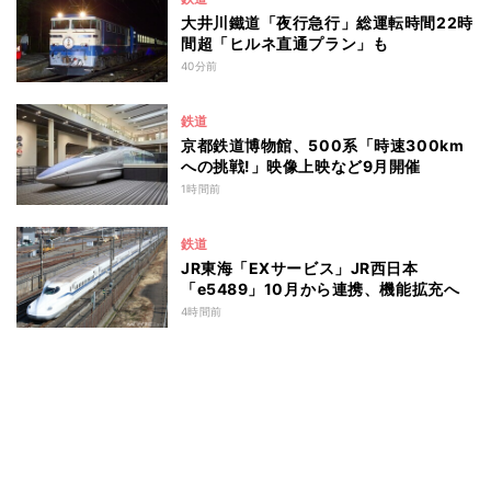
大井川鐵道「夜行急行」総運転時間22時
間超「ヒルネ直通プラン」も
40分前
鉄道
京都鉄道博物館、500系「時速300km
への挑戦!」映像上映など9月開催
1時間前
鉄道
JR東海「EXサービス」JR西日本
「e5489」10月から連携、機能拡充へ
4時間前