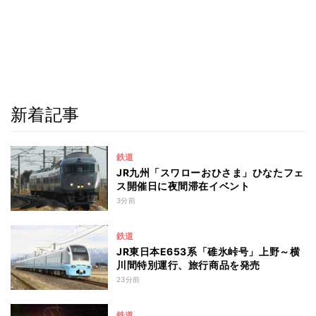
新着記事
鉄道
JR九州「スワローおひさま」ひなたフェ
ス開催日に夜間滞在イベント
3分前
鉄道
JR東日本E653系「碓氷峠号」上野～横
川間特別運行、旅行商品を発売
23分前
鉄道