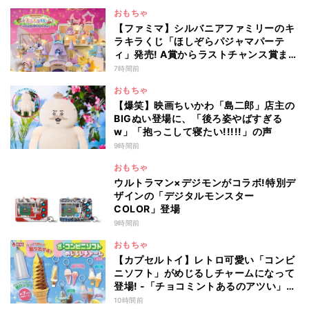
おもちゃ
【ファミマ】シルバニアファミリーのキ
ラキラくじ「ほしぞらパジャマパーテ
ィ」発売! A賞からラストチャンス賞まで
を一覧で紹介
7時間前
おもちゃ
【爆笑】映画ちいかわ「島二郎」店主の
BIGぬい登場に、「後ろ姿やばすぎる
w」「抱っこして寝たい!!!!!」の声
9時間前
おもちゃ
ウルトラマン×デジモンがコラボ!特別デ
ザインの「デジタルモンスター
COLOR」登場
9時間前
おもちゃ
【カプセルトイ】レトロ可愛い「コンビ
ニソフト」がめじるしチャームになって
登場! -「チョコミントあるのアツい」
「中身出せるのたのしい」と話題
10時間前