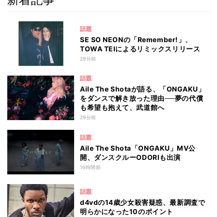
話題
SE SO NEONの「Remember!」、
TOWA TEIによるリミックスリリース
29分前
話題
Aile The Shotaが語る、「ONGAKU」
をダンスで解き放った理由──夢の代償
も希望も抱えて、武道館へ
29分前
話題
Aile The Shota「ONGAKU」MV公
開、ダンスクルーODORIも出演
16時間前
話題
d4vdの14歳少女殺害疑惑、最新調査で
明らかになった10のポイント