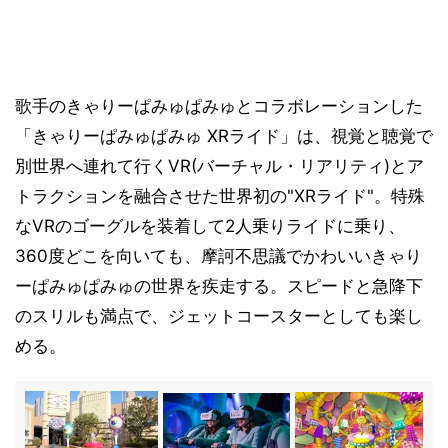
歌手のきゃりーぱみゅぱみゅとコラボレーションした
「きゃりーぱみゅぱみゅ XRライド」は、視覚と聴覚で
別世界へ連れて行くVR(バーチャル・リアリティ)とア
トラクションを融合させた世界初の"XRライド"。特殊
なVRのゴーグルを装着して2人乗りライドに乗り、
360度どこを向いても、摩訶不思議でかわいいきゃり
ーぱみゅぱみゅの世界を疾走する。スピードと急降下
のスリルも満点で、ジェットコースターとしても楽し
める。