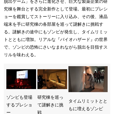
脱出ゲーム」をさらに進化させ、巨大な製薬企業の研
究棟を舞台とする完全新作として登場。最初にプレシ
ョーを鑑賞してストーリーに入り込み、その後、液晶
端末を手に研究棟の各部屋を巡って謎解きに挑戦す
る。謎解きの途中にもゾンビが発生し、タイムリミッ
トとともに増加。リアルな『バイオハザード』の世界
で、ゾンビの恐怖にさいなまれながら脱出を目指すス
リルを味わえる。
ゾンビも登場
研究棟を巡っ
タイムリミットとと
するプレショ
て謎解きに挑
もに増えるゾンビ
ー
戦