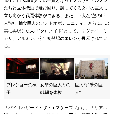
進化。自ら調査兵団の一員となってミカサやアルミン
たちと立体機動で飛び回り、襲ってくる女型の巨人に
立ち向かう戦闘体験ができる。また、巨大な"壁の巨
人"や、捕食巨人のフォトオポチュニティ、さらに、忠
実に再現した人型"クロノイド"として、リヴァイ、ミ
カサ、アルミン、今年初登場のエレンが展示されてい
る。
プレショーの様
女型の巨人との
巨大な"壁の巨
子
戦闘を体験
人"
「バイオハザード・ザ・エスケープ 2」は、「リアル