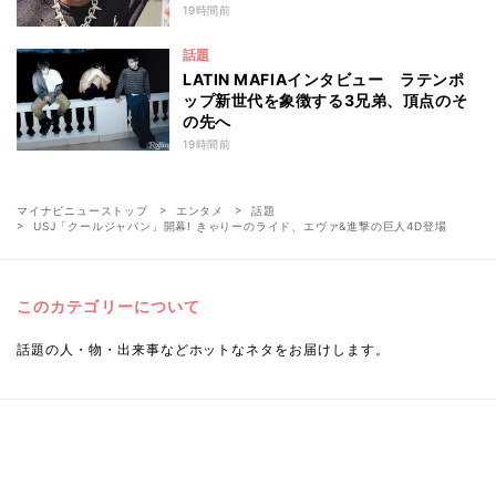
19時間前
話題
LATIN MAFIAインタビュー ラテンポ
ップ新世代を象徴する3兄弟、頂点のそ
の先へ
19時間前
マイナビニューストップ
エンタメ
話題
USJ「クールジャパン」開幕! きゃりーのライド、エヴァ&進撃の巨人4D登場
このカテゴリーについて
話題の人・物・出来事などホットなネタをお届けします。