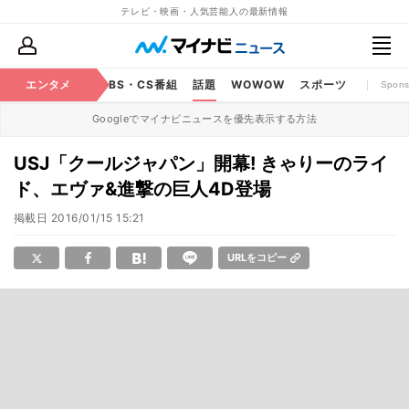
テレビ・映画・人気芸能人の最新情報
映画
エンタメ
YouTube
BS・CS番組
話題
WOWOW
スポーツ
Spons
Googleでマイナビニュースを優先表示する方法
USJ「クールジャパン」開幕! きゃりーのライ
ド、エヴァ&進撃の巨人4D登場
掲載日
2016/01/15 15:21
URLをコピー