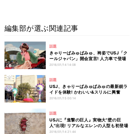
編集部が選ぶ関連記事
話題
きゃりーぱみゅぱみゅ、袴姿でUSJ「ク
ールジャパン」開会宣言! 人力車で登場
2016/01/14 14:08
話題
USJ、きゃりーぱみゅぱみゅの最新鋭ラ
イドを体験! かわいい&スリルに興奮
2016/01/15 00:14
話題
USJに『進撃の巨人』実物大"壁の巨
人"出現! リアルなエレンの人型も初登場
2016/01/14 21:44