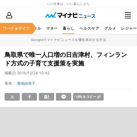
いい仕事は、いい暮らしから
ャリア
ワーク＆ライフ
ビジネススキル
マネー
暮らし
ヘルスケア
グルメ
レジャー
Googleでマイナビニュースを優先表示する方法
鳥取県で唯一人口増の日吉津村、フィンラン
ド方式の子育て支援策を実施
掲載日
2015/12/24 10:42
著者：
菊地由美子
URLをコピー