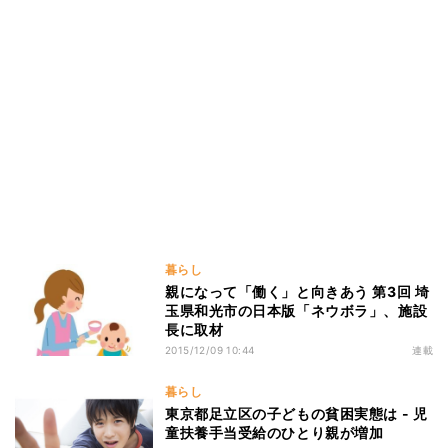
暮らし
親になって「働く」と向きあう 第3回 埼
玉県和光市の日本版「ネウボラ」、施設
長に取材
2015/12/09 10:44
連載
暮らし
東京都足立区の子どもの貧困実態は - 児
童扶養手当受給のひとり親が増加