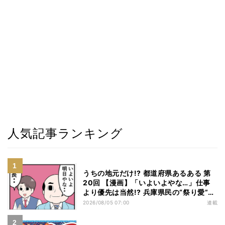
人気記事ランキング
うちの地元だけ!? 都道府県あるある 第
20回 【漫画】「いよいよやな…」仕事
より優先は当然!? 兵庫県民の“祭り愛”が
熱すぎた
2026/08/05 07:00
連載