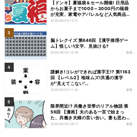
【ドンキ】夏福袋＆セール開催! 日用品
からお菓子まで1000～3000円の福袋
が充実、家電やアパレルなど人気商品も
特価
2026/08/04 15:51
脳トレクイズ 第646回 【漢字推理ゲー
ム】怪しい1文字、見抜ける?
2026/08/05 10:30
連載
謎解き!コレができれば漢字王!? 第1163
回 【レベル2】地味ムズ!共通の漢字
が“見えてこない”…
2026/08/05 11:30
連載
限界間近!? 共働き世帯のリアル物語 第
56回 【漫画】夫のある一言で始まっ
た、共働き夫婦の言い合い。妻も思わ
ず…
2026/08/05 08:17
連載