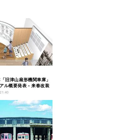
本「旧津山扇形機関車庫」
アル概要発表 - 来春改装
 21:40