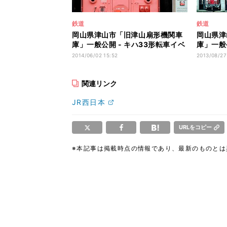
鉄道
鉄道
岡山県津山市「旧津山扇形機関車
岡山県津
庫」一般公開 - キハ33形転車イベ
庫」一般
ント実施
ベントも
2014/06/02 15:52
2013/08/27
関連リンク
JR西日本
URLをコピー
※本記事は掲載時点の情報であり、最新のものと