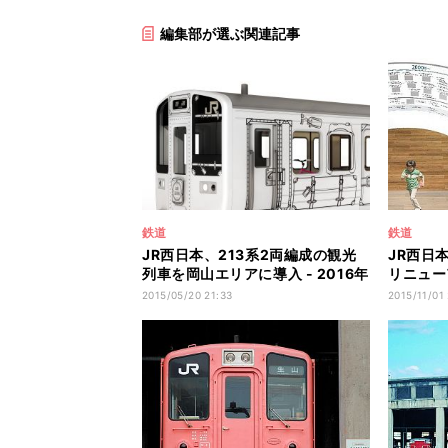
編集部が選ぶ関連記事
鉄道
鉄道
JR西日本、213系2両編成の観光
JR西日
列車を岡山エリアに導入 - 2016年
リニュー
春運行開始
オープン
2015/05/20 21:33
2015/11/01