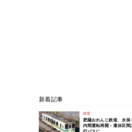
新着記事
鉄道
肥薩おれんじ鉄道、水俣
内間運転再開 - 運休区間
行バスに