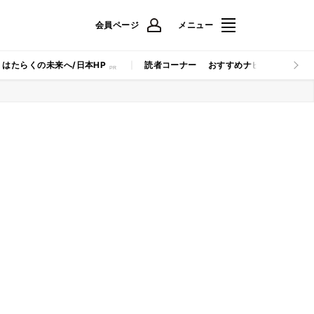
会員ページ
メニュー
はたらくの未来へ/日本HP
読者コーナー
おすすめナビ
マイナビB