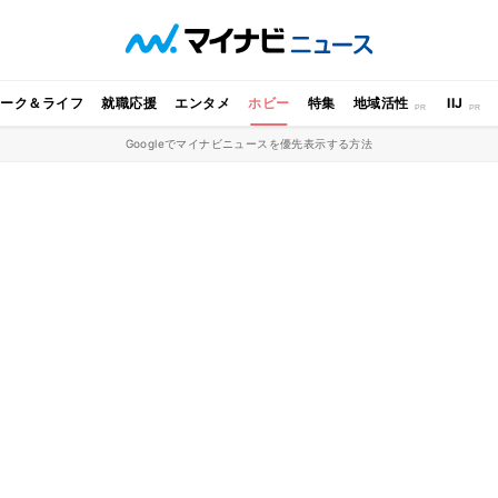
ワーク＆ライフ
就職応援
エンタメ
ホビー
特集
地域活性
IIJ
Googleでマイナビニュースを優先表示する方法