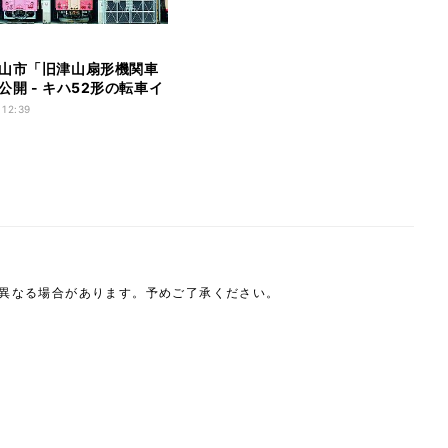
山市「旧津山扇形機関車
公開 - キハ52形の転車イ
 12:39
は異なる場合があります。予めご了承ください。