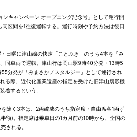
ションキャンペーン オープニング記念号」として運行開
も同区間を1往復運転する。運行時刻や予約方法は後日
土曜・日曜に津山線の快速「ことぶき」のうち4本を「み
同車両で運転。津山行は岡山駅9時40分発・13時5
5時55分発が「みまさかノスタルジー」として運行され
れる際、近代化産業遺産の指定を受けた旧津山扇形機
装着するという。
便を除く3本は、2両編成のうち指定席・自由席各1両ず
児半額)。指定席は乗車日の1カ月前の10時から、全国の
販売される。