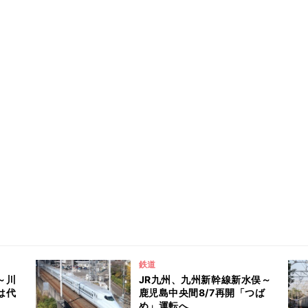
鉄道
～川
JR九州、九州新幹線新水俣～
は代
鹿児島中央間8/7再開「つば
め」運転へ