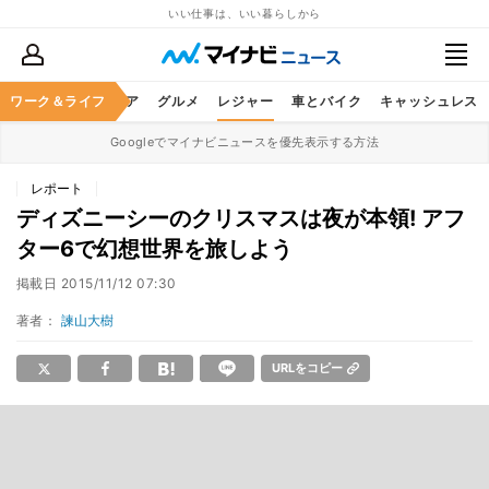
いい仕事は、いい暮らしから
暮らし
ワーク＆ライフ
ヘルスケア
グルメ
レジャー
車とバイク
キャッシュレス
Googleでマイナビニュースを優先表示する方法
レポート
ディズニーシーのクリスマスは夜が本領! アフ
ター6で幻想世界を旅しよう
掲載日
2015/11/12 07:30
著者：
諫山大樹
URLをコピー