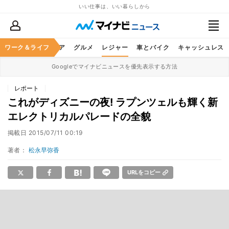
いい仕事は、いい暮らしから
暮らし
ワーク＆ライフ
ヘルスケア
グルメ
レジャー
車とバイク
キャッシュレス
Googleでマイナビニュースを優先表示する方法
レポート
これがディズニーの夜! ラプンツェルも輝く新
エレクトリカルパレードの全貌
掲載日
2015/07/11 00:19
著者：
松永早弥香
URLをコピー